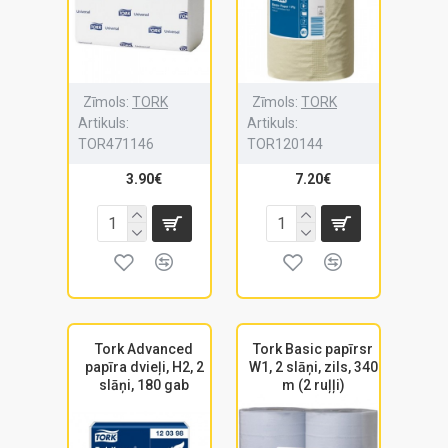
Zīmols:
TORK
Zīmols:
TORK
Artikuls:
Artikuls:
TOR471146
TOR120144
3.90€
7.20€
Tork Advanced
Tork Basic papīrsr
papīra dvieļi, H2, 2
W1, 2 slāņi, zils, 340
slāņi, 180 gab
m (2 ruļļi)