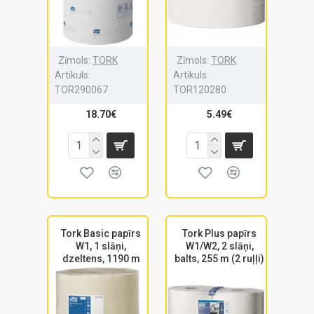
Zīmols:
TORK
Zīmols:
TORK
Artikuls:
Artikuls:
TOR290067
TOR120280
18.70€
5.49€
Tork Basic papīrs
Tork Plus papīrs
W1, 1 slāņi,
W1/W2, 2 slāņi,
dzeltens, 1190 m
balts, 255 m (2 ruļļi)