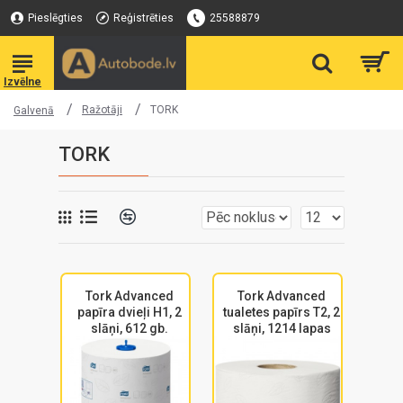
Pieslēgties
Reģistrēties
25588879
Ražotāji
TORK
Galvenā
TORK
Tork Advanced
Tork Advanced
papīra dvieļi H1, 2
tualetes papīrs T2, 2
slāņi, 612 gb.
slāņi, 1214 lapas