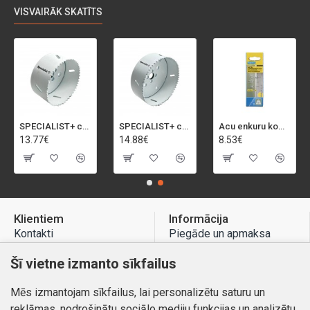
VISVAIRĀK SKATĪTS
SPECIALIST+ caurumu zāģis BI-METAL, 92 mm
SPECIALIST+ caurumu zāģis BI-METAL, 98 mm
Acu enkuru komplekts, 3-13 mm, Rapid, 12 gab.
13.77€
14.88€
8.53€
Klientiem
Informācija
Kontakti
Piegāde un apmaksa
Preču atgriešana
Atteikuma tiesības
Šī vietne izmanto sīkfailus
Mans profils
Privātuma politika
Mēs izmantojam sīkfailus, lai personalizētu saturu un
Mans profils
Kontakti
reklāmas, nodrošinātu sociālo mediju funkcijas un analizētu