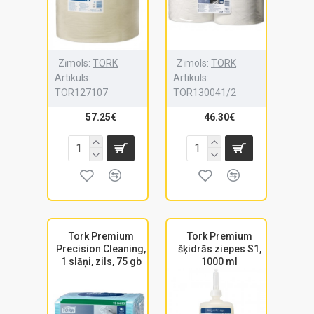
Zīmols:
TORK
Zīmols:
TORK
Artikuls:
Artikuls:
TOR127107
TOR130041/2
57.25€
46.30€
Tork Premium
Tork Premium
Precision Cleaning,
šķidrās ziepes S1,
1 slāņi, zils, 75 gb
1000 ml