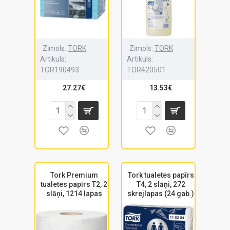
Zīmols:
TORK
Zīmols:
TORK
Artikuls:
Artikuls:
TOR190493
TOR420501
27.27€
13.53€
Tork Premium
Tork tualetes papīrs
tualetes papīrs T2, 2
T4, 2 slāņi, 272
slāņi, 1214 lapas
skrejlapas (24 gab.)