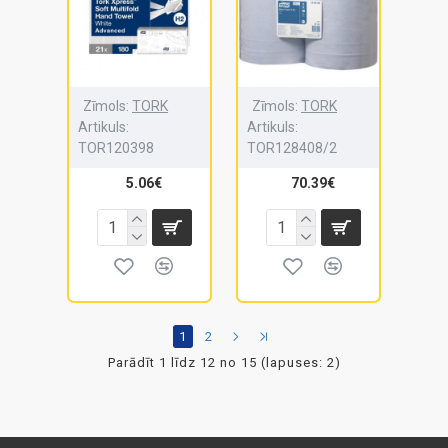
Zīmols:
TORK
Zīmols:
TORK
Artikuls:
Artikuls:
TOR120398
TOR128408/2
5.06€
70.39€
1
2
Parādīt 1 līdz 12 no 15 (lapuses: 2)