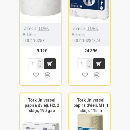
Zīmols:
TORK
Zīmols:
TORK
Artikuls:
Artikuls:
TOR110253
TOR110284/24
9.12€
24.39€
Tork Universal
Tork Universal
papīra dvieļi, H2, 2
papīra dvieļi, M1, 1
slāņi, 190 gab
slāņi, 115 m