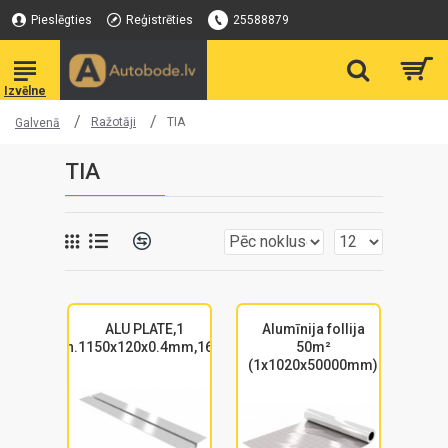
Pieslēgties
Reģistrēties
25588879
Ražotāji
TIA
Galvenā
TIA
ALU PLATE,1
Alumīnija follija
kan.1150x120x0.4mm,16mm
50m²
(1x1020x50000mm)