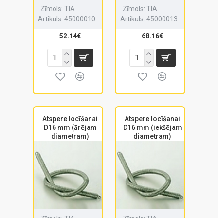
Zīmols:
TIA
Zīmols:
TIA
Artikuls:
45000010
Artikuls:
45000013
52.14€
68.16€
Atspere locīšanai
Atspere locīšanai
D16 mm (ārējam
D16 mm (iekšējam
diametram)
diametram)