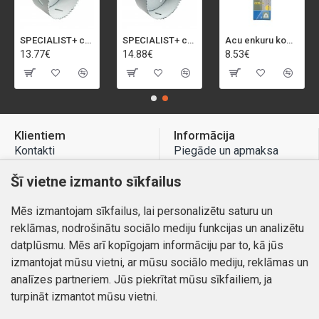
SPECIALIST+ caurumu zāģis BI-METAL, 92 mm
SPECIALIST+ caurumu zāģis BI-METAL, 98 mm
Acu enkuru komplekts, 3-13 mm, Rapid, 12 gab.
13.77€
14.88€
8.53€
Klientiem
Informācija
Kontakti
Piegāde un apmaksa
Preču atgriešana
Atteikuma tiesības
Šī vietne izmanto sīkfailus
Mans profils
Privātuma politika
Mēs izmantojam sīkfailus, lai personalizētu saturu un
Mans profils
Kontakti
reklāmas, nodrošinātu sociālo mediju funkcijas un analizētu
Pasūtījumi
datplūsmu. Mēs arī kopīgojam informāciju par to, kā jūs
izmantojat mūsu vietni, ar mūsu sociālo mediju, reklāmas un
analīzes partneriem. Jūs piekrītat mūsu sīkfailiem, ja
turpināt izmantot mūsu vietni.
Autortiesības © 2026, www.autobode.lv, Visas tiesības