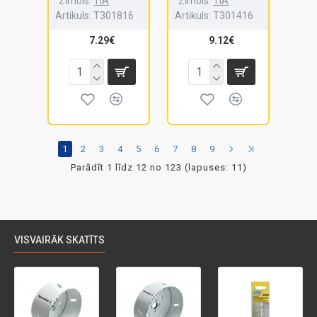
Zīmols:
TIA
Zīmols:
TIA
Artikuls:
T301816
Artikuls:
T301416
7.29€
9.12€
1
2
3
4
5
6
7
8
9
Parādīt 1 līdz 12 no 123 (lapuses: 11)
VISVAIRĀK SKATĪTS