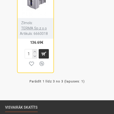
Zīmols:
TERMA Sp.z.o.o
Artikuls:
6660018
136.69€
Parādīt 1 līdz 3 no 3 (lapuses: 1)
VISVAIRĀK SKATĪTS