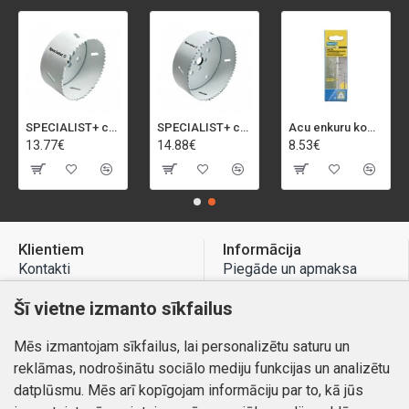
SPECIALIST+ caurumu zāģis BI-METAL, 92 mm
SPECIALIST+ caurumu zāģis BI-METAL, 98 mm
Acu enkuru komplekts, 3-13 mm, Rapid, 12 gab.
13.77€
14.88€
8.53€
Klientiem
Informācija
Kontakti
Piegāde un apmaksa
Preču atgriešana
Atteikuma tiesības
Šī vietne izmanto sīkfailus
Mans profils
Privātuma politika
Mēs izmantojam sīkfailus, lai personalizētu saturu un
Mans profils
Kontakti
reklāmas, nodrošinātu sociālo mediju funkcijas un analizētu
Pasūtījumi
datplūsmu. Mēs arī kopīgojam informāciju par to, kā jūs