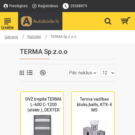
Pieslēgties
Reģistrēties
25588879
Ražotāji
TERMA Sp.z.o.o
Galvenā
TERMA Sp.z.o.o
DVŽ trepīte TERMA
Terma vadības
L-600 C-1200
bloks,balts, KTX-4
(elektr.), DEXTER
MS