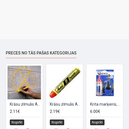
PRECES NO TĀS PAŠAS KATEGORIJAS
lts
Krāsu zīmulis ALL SURFACE melns
Krāsu zīmulis ALL SURFACE sarkans
Krita marķieris, 115 g sarkans + 30 m aukla, GEKO
2.11€
2.19€
6.00€
Nopirkt
Nopirkt
Nopirkt