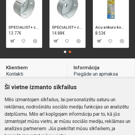
SPECIALIST+ caurumu zāģis BI-METAL, 92 mm
SPECIALIST+ caurumu zāģis BI-METAL, 98 mm
Acu enkuru komplekts, 3-13 mm, Rapid, 12 gab.
13.77€
14.88€
8.53€
Klientiem
Informācija
Kontakti
Piegāde un apmaksa
Preču atgriešana
Atteikuma tiesības
Šī vietne izmanto sīkfailus
Mans profils
Privātuma politika
Mēs izmantojam sīkfailus, lai personalizētu saturu un
Mans profils
Kontakti
reklāmas, nodrošinātu sociālo mediju funkcijas un analizētu
Pasūtījumi
datplūsmu. Mēs arī kopīgojam informāciju par to, kā jūs
izmantojat mūsu vietni, ar mūsu sociālo mediju, reklāmas un
analīzes partneriem. Jūs piekrītat mūsu sīkfailiem, ja