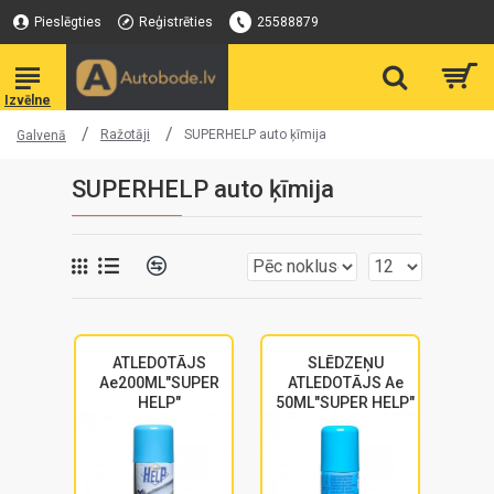
Pieslēgties
Reģistrēties
25588879
Ražotāji
SUPERHELP auto ķīmija
Galvenā
SUPERHELP auto ķīmija
ATLEDOTĀJS
SLĒDZEŅU
Ae200ML"SUPER
ATLEDOTĀJS Ae
HELP"
50ML"SUPER HELP"