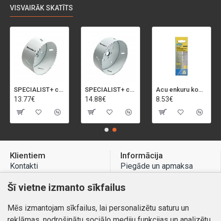
VISVAIRĀK SKATĪTS
SPECIALIST+ caurumu zāģis BI-METAL, 92 mm
SPECIALIST+ caurumu zāģis BI-METAL, 98 mm
Acu enkuru komplekts, 3-13 mm, Rapid, 12 gab.
13.77€
14.88€
8.53€
Klientiem
Informācija
Kontakti
Piegāde un apmaksa
Preču atgriešana
Atteikuma tiesības
Šī vietne izmanto sīkfailus
Mans profils
Privātuma politika
Mēs izmantojam sīkfailus, lai personalizētu saturu un
Mans profils
Kontakti
reklāmas, nodrošinātu sociālo mediju funkcijas un analizētu