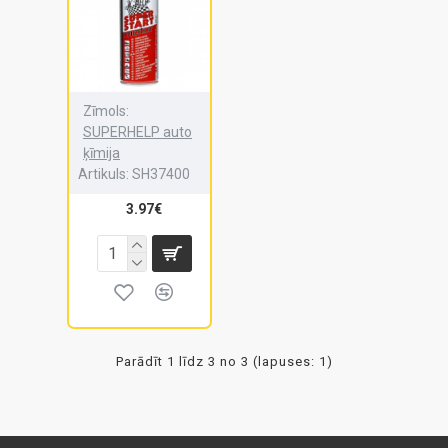
Zīmols:
SUPERHELP auto
ķīmija
Artikuls:
SH37400
3.97€
Parādīt 1 līdz 3 no 3 (lapuses: 1)