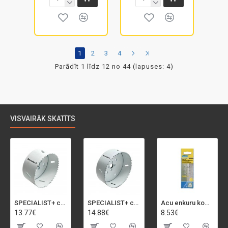
1
2
3
4
Parādīt 1 līdz 12 no 44 (lapuses: 4)
VISVAIRĀK SKATĪTS
SPECIALIST+ caurumu zāģis BI-METAL, 92 mm
SPECIALIST+ caurumu zāģis BI-METAL, 98 mm
Acu enkuru komplekts, 3-13 mm, Rapid, 12 gab.
13.77€
14.88€
8.53€