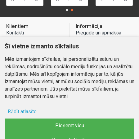
Klientiem
Informācija
Kontakti
Piegāde un apmaksa
Preču atgriešana
Atteikuma tiesības
Šī vietne izmanto sīkfailus
Mans profils
Privātuma politika
Mēs izmantojam sīkfailus, lai personalizētu saturu un
Mans profils
Kontakti
reklāmas, nodrošinātu sociālo mediju funkcijas un analizētu
Pasūtījumi
datplūsmu. Mēs arī kopīgojam informāciju par to, kā jūs
izmantojat mūsu vietni, ar mūsu sociālo mediju, reklāmas un
analīzes partneriem. Jūs piekrītat mūsu sīkfailiem, ja
turpināt izmantot mūsu vietni.
Autortiesības © 2026, www.autobode.lv, Visas tiesības
aizsargātas
Rādīt atlasīto
Ad storage
Pieņemt visu
Lietotāja dati