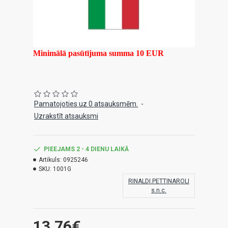
Minimālā pasūtījuma summa 10 EUR
Pamatojoties uz 0 atsauksmēm.
-
Uzrakstīt atsauksmi
PIEEJAMS 2 - 4 DIENU LAIKĀ
Artikuls:
0925246
SKU:
1001G
RINALDI.PETTINAROLI
s.n.c.
13.76€