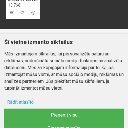
13.76€
Klientiem
Informācija
Šī vietne izmanto sīkfailus
Kontakti
Piegāde un apmaksa
Mēs izmantojam sīkfailus, lai personalizētu saturu un
Preču atgriešana
Atteikuma tiesības
reklāmas, nodrošinātu sociālo mediju funkcijas un analizētu
Mans profils
Privātuma politika
datplūsmu. Mēs arī kopīgojam informāciju par to, kā jūs
Mans profils
izmantojat mūsu vietni, ar mūsu sociālo mediju, reklāmas un
Kontakti
Pasūtījumi
analīzes partneriem. Jūs piekrītat mūsu sīkfailiem, ja
turpināt izmantot mūsu vietni.
Rādīt atlasīto
Autortiesības © 2026, www.autobode.lv, Visas tiesības
aizsargātas
Ad storage
Pieņemt visu
Lietotāja dati