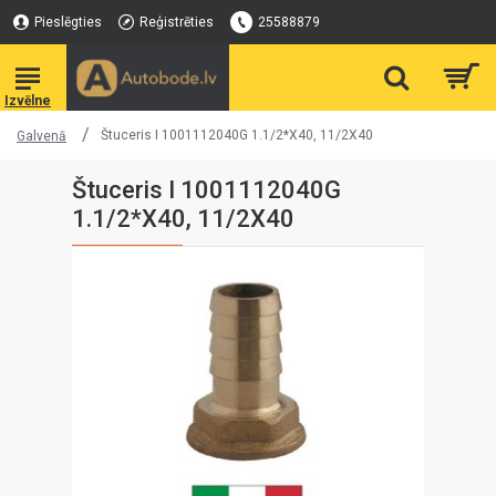
Pieslēgties
Reģistrēties
25588879
Štuceris I 1001112040G 1.1/2*X40, 11/2X40
Galvenā
Štuceris I 1001112040G
1.1/2*X40, 11/2X40