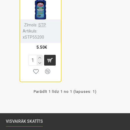
Zīmols:
STP
Artikuls:
xSTP55200
5.50€
Parādīt 1 līdz 1 no 1 (lapuses: 1)
VISVAIRĀK SKATĪTS