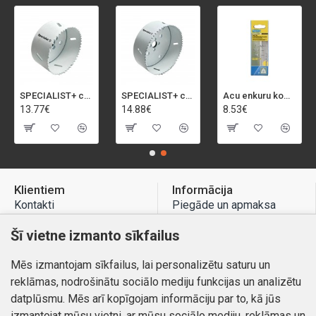
SPECIALIST+ caurumu zāģis BI-METAL, 92 mm
SPECIALIST+ caurumu zāģis BI-METAL, 98 mm
Acu enkuru komplekts, 3-13 mm, Rapid, 12 gab.
13.77€
14.88€
8.53€
Klientiem
Informācija
Kontakti
Piegāde un apmaksa
Preču atgriešana
Atteikuma tiesības
Šī vietne izmanto sīkfailus
Mans profils
Privātuma politika
Mēs izmantojam sīkfailus, lai personalizētu saturu un
Mans profils
Kontakti
reklāmas, nodrošinātu sociālo mediju funkcijas un analizētu
Pasūtījumi
datplūsmu. Mēs arī kopīgojam informāciju par to, kā jūs
izmantojat mūsu vietni, ar mūsu sociālo mediju, reklāmas un