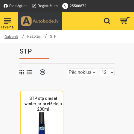
Pieslēgties
Reģistrēties
25588879
Ražotāji
STP
Galvenā
STP
STP stp diesel
winter ar pretželeju
200ml