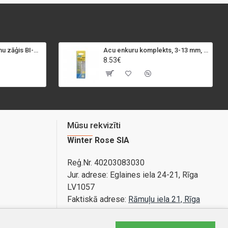
SPECIALIST+ caurumu zāģis BI-METAL, 98 mm
Acu enkuru komplekts, 3-13 mm, Rapid, 12 gab.
8.53€
Mūsu rekvizīti
Winter Rose SIA
Reģ.Nr. 40203083030
Jur. adrese:
Eglaines iela 24-21, Rīga
LV1057
Faktiskā adrese:
Rāmuļu iela 21, Rīga
Bankas konts: LV89PARX0020365840001