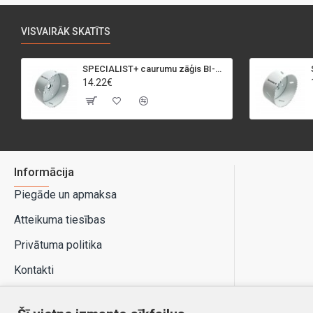
VISVAIRĀK SKATĪTS
SPECIALIST+ caurumu zāģis BI-METAL, 95 mm
14.22€
Informācija
Piegāde un apmaksa
Atteikuma tiesības
Privātuma politika
Kontakti