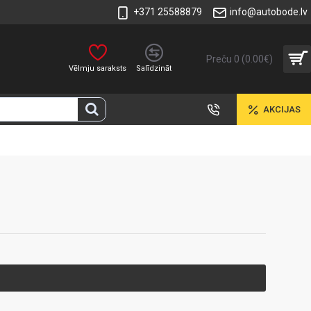
+371 25588879
info@autobode.lv
Preču 0 (0.00€)
Vēlmju saraksts
Salīdzināt
AKCIJAS