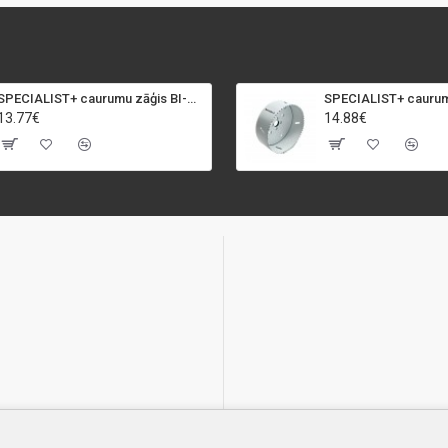
SPECIALIST+ caurumu zāģis BI-METAL, 92 mm
13.77€
14.88€