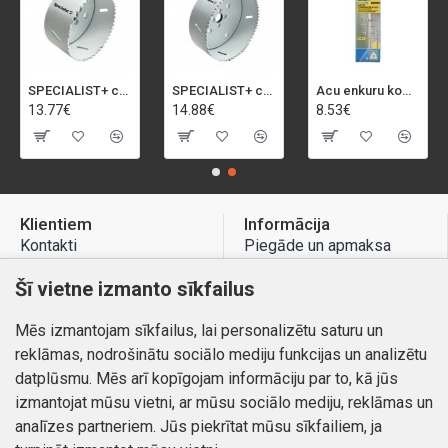
SPECIALIST+ caurumu zāģis BI-METAL, 92 mm
SPECIALIST+ caurumu zāģis BI-METAL, 98 mm
Acu enkuru komplekts, 3-13 mm, Rapid, 12 gab.
13.77€
14.88€
8.53€
Klientiem
Informācija
Kontakti
Piegāde un apmaksa
Preču atgriešana
Atteikuma tiesības
Šī vietne izmanto sīkfailus
Mans profils
Privātuma politika
Mēs izmantojam sīkfailus, lai personalizētu saturu un
Mans profils
Kontakti
reklāmas, nodrošinātu sociālo mediju funkcijas un analizētu
Pasūtījumi
datplūsmu. Mēs arī kopīgojam informāciju par to, kā jūs
izmantojat mūsu vietni, ar mūsu sociālo mediju, reklāmas un
analīzes partneriem. Jūs piekrītat mūsu sīkfailiem, ja