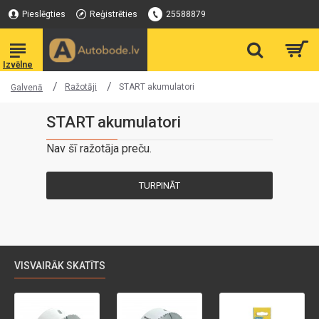
Pieslēgties
Reģistrēties
25588879
Ražotāji
START akumulatori
Galvenā
START akumulatori
Nav šī ražotāja preču.
TURPINĀT
VISVAIRĀK SKATĪTS