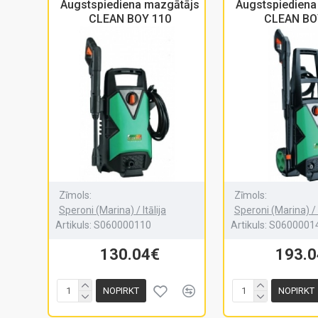
Augstspiediena mazgātājs
Augstspiediena
CLEAN BOY 110
CLEAN BO
Zīmols:
Zīmols:
Speroni (Marina) / Itālija
Speroni (Marina) / I
Artikuls:
S060000110
Artikuls:
S0600001
130.04€
193.
NOPIRKT
NOPIRKT