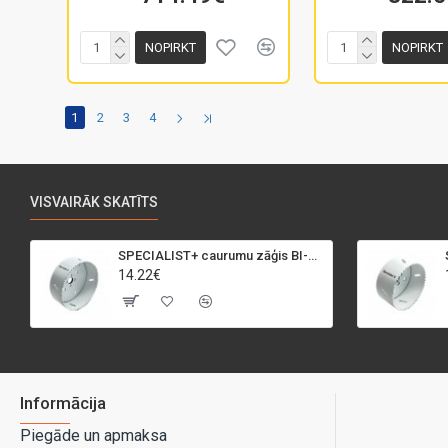
NOPIRKT
NOPIRKT
1
2
3
4
VISVAIRĀK SKATĪTS
SPECIALIST+ caurumu zāģis BI-METAL, 95 mm
14.22€
Informācija
Piegāde un apmaksa