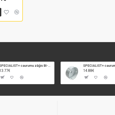
SPECIALIST+ caurumu zāģis BI-METAL, 92 mm
13.77€
14.88€