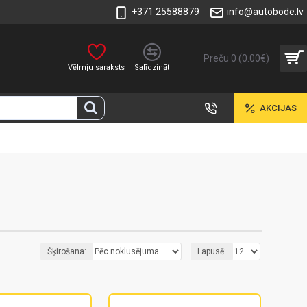
+371 25588879
info@autobode.lv
Preču 0 (0.00€)
Vēlmju saraksts
Salīdzināt
AKCIJAS
Šķirošana:
Lapusē: