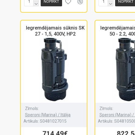
NOPIRKT
NOPIRKT
Iegremdējamais sūknis SK
Iegremdējamais
27 - 1,5, 400V, HP2
50 - 2.2, 40
Zīmols:
Zīmols:
Speroni (Marina) / Itālija
Speroni (Marina) / I
Artikuls:
S0481027015
Artikuls:
S0481050
714.49€
822.