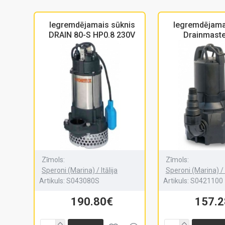
Iegremdējamais sūknis
Iegremdējama
DRAIN 80-S HP0.8 230V
Drainmaste
Zīmols:
Zīmols:
Speroni (Marina) / Itālija
Speroni (Marina) / I
Artikuls:
S043080S
Artikuls:
S0421100
190.80€
157.