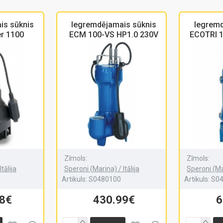
is sūknis
Iegremdējamais sūknis
Iegremd
r 1100
ECM 100-VS HP1.0 230V
ECOTRI 1
Zīmols:
Zīmols:
tālija
Speroni (Marina) / Itālija
Speroni (Mar
Artikuls:
S0480100
Artikuls:
S0
28€
430.99€
6