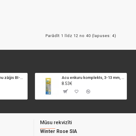
Parādīt 1 līdz 12 no 40 (lapuses: 4)
SPECIALIST+ caurumu zāģis BI-METAL, 98 mm
Acu enkuru komplekts, 3-13 mm, Rapid, 12 gab.
8.53€
Mūsu rekvizīti
Winter Rose SIA