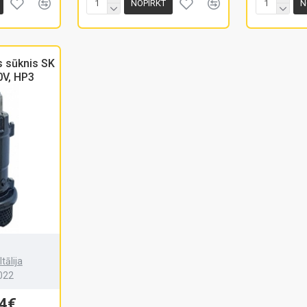
NOPIRKT
N
 sūknis SK
0V, HP3
tālija
022
54€