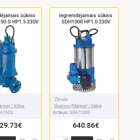
ējamais sūknis
Iegremdējamais sūknis
50-S HP1.5 230V
SDH1000 HP1.0 230V
Zīmols:
ina) / Itālija
Speroni (Marina) / Itālija
46150S
Artikuls:
S0471000
29.73€
640.86€