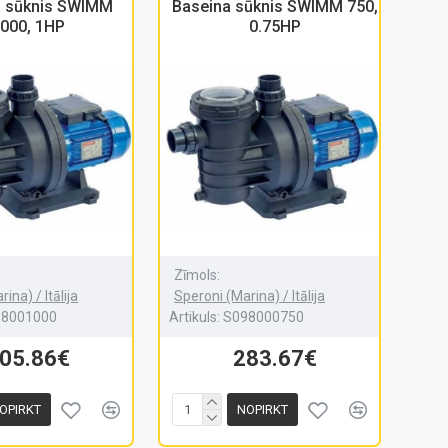
a sūknis SWIMM
Baseina sūknis SWIMM 750,
000, 1HP
0.75HP
Zīmols:
ina) / Itālija
Speroni (Marina) / Itālija
98001000
Artikuls:
S098000750
05.86€
283.67€
OPIRKT
NOPIRKT