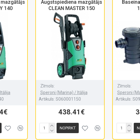
 mazgātājs
Augstspiediena mazgātājs
Basein
Y 140
CLEAN MASTER 150
1
Zīmols:
Zīmols:
tālija
Speroni (Marina) / Itālija
Speroni (Mar
40
Artikuls:
S060001150
Artikuls:
S0
04€
438.41€
3
NOPIRKT
N