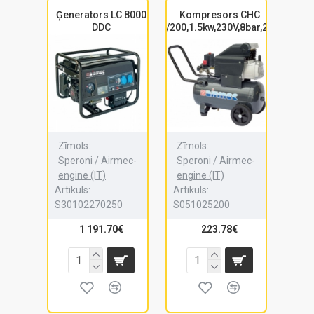
Ģenerators LC 8000
Kompresors CHC
DDC
25/200,1.5kw,230V,8bar,200L
Zīmols:
Zīmols:
Speroni / Airmec-
Speroni / Airmec-
engine (IT)
engine (IT)
Artikuls:
Artikuls:
S30102270250
S051025200
1 191.70€
223.78€