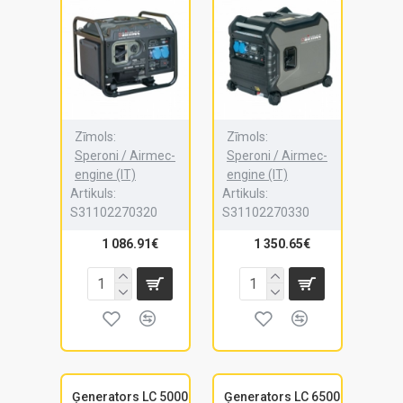
Zīmols:
Zīmols:
Speroni / Airmec-
Speroni / Airmec-
engine (IT)
engine (IT)
Artikuls:
Artikuls:
S31102270320
S31102270330
1 086.91€
1 350.65€
Ģenerators LC 5000
Ģenerators LC 6500