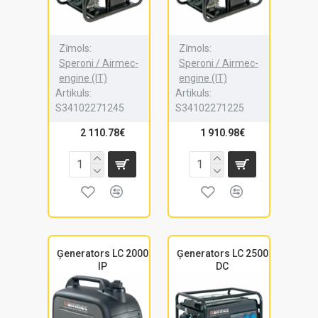
Zīmols:
Zīmols:
Speroni / Airmec-
Speroni / Airmec-
engine (IT)
engine (IT)
Artikuls:
Artikuls:
S34102271245
S34102271225
2 110.78€
1 910.98€
Ģenerators LC 2000
Ģenerators LC 2500
IP
DC