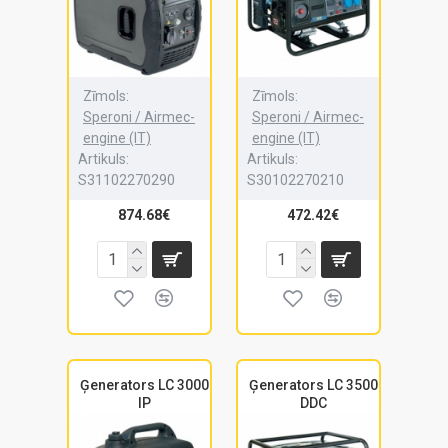
Zīmols:
Zīmols:
Speroni / Airmec-
Speroni / Airmec-
engine (IT)
engine (IT)
Artikuls:
Artikuls:
S31102270290
S30102270210
874.68€
472.42€
Ģenerators LC 3000
Ģenerators LC 3500
IP
DDC