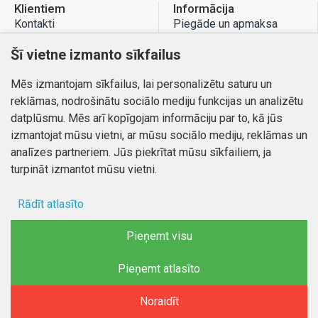
Klientiem
Informācija
Kontakti
Piegāde un apmaksa
Preču atgriešana
Atteikuma tiesības
Šī vietne izmanto sīkfailus
Mans profils
Privātuma politika
Mēs izmantojam sīkfailus, lai personalizētu saturu un
Mans profils
Kontakti
reklāmas, nodrošinātu sociālo mediju funkcijas un analizētu
Pasūtījumi
datplūsmu. Mēs arī kopīgojam informāciju par to, kā jūs
izmantojat mūsu vietni, ar mūsu sociālo mediju, reklāmas un
analīzes partneriem. Jūs piekrītat mūsu sīkfailiem, ja
turpināt izmantot mūsu vietni.
Autortiesības © 2026, www.autobode.lv, Visas tiesības
aizsargātas
Rādīt atlasīto
Ad storage
Pieņemt visu
Lietotāja dati
Pieņemt atlasīto
Reklāmas personalizēšana
Noraidīt