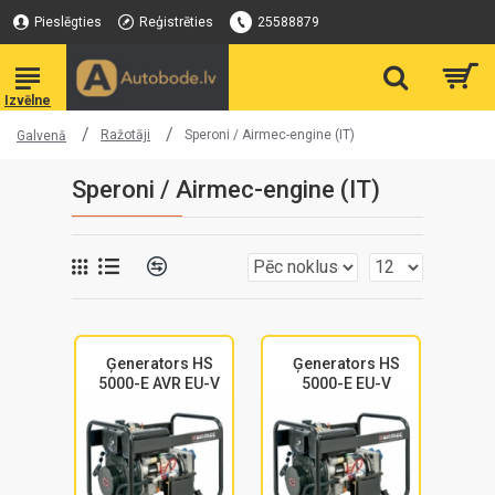
Pieslēgties
Reģistrēties
25588879
Ražotāji
Speroni / Airmec-engine (IT)
Galvenā
Speroni / Airmec-engine (IT)
Ģenerators HS
Ģenerators HS
5000-E AVR EU-V
5000-E EU-V