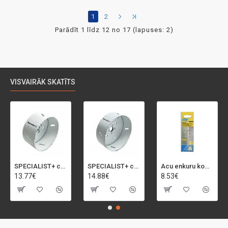
1
2
Parādīt 1 līdz 12 no 17 (lapuses: 2)
VISVAIRĀK SKATĪTS
SPECIALIST+ caurumu zāģis BI-METAL, 92 mm
SPECIALIST+ caurumu zāģis BI-METAL, 98 mm
Acu enkuru komplekts, 3-13 mm, Rapid, 12 gab.
13.77€
14.88€
8.53€