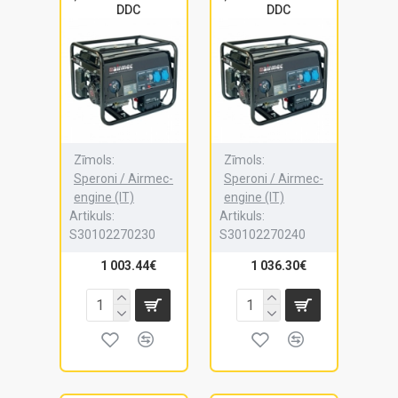
DDC
DDC
Zīmols:
Zīmols:
Speroni / Airmec-
Speroni / Airmec-
engine (IT)
engine (IT)
Artikuls:
Artikuls:
S30102270230
S30102270240
1 003.44€
1 036.30€