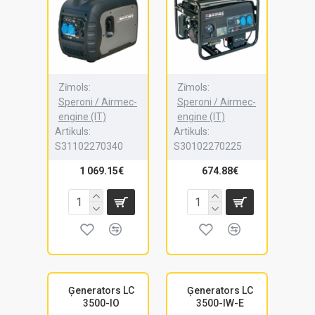
Zīmols:
Zīmols:
Speroni / Airmec-
Speroni / Airmec-
engine (IT)
engine (IT)
Artikuls:
Artikuls:
S31102270340
S30102270225
1 069.15€
674.88€
Ģenerators LC
Ģenerators LC
3500-IO
3500-IW-E