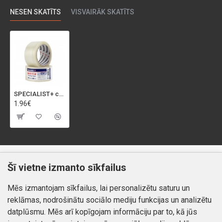
NESEN SKATĪTS
VISVAIRĀK SKATĪTS
SPECIALIST+ caurspīdīga līmlenta, 50 mm x 66 m
1.96€
Klientiem
Informācija
Šī vietne izmanto sīkfailus
Kontakti
Piegāde un apmaksa
Mēs izmantojam sīkfailus, lai personalizētu saturu un
Preču atgriešana
Atteikuma tiesības
reklāmas, nodrošinātu sociālo mediju funkcijas un analizētu
Mans profils
Privātuma politika
datplūsmu. Mēs arī kopīgojam informāciju par to, kā jūs
Mans profils