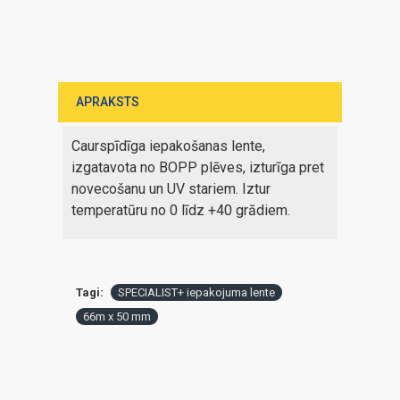
APRAKSTS
Caurspīdīga iepakošanas lente,
izgatavota no BOPP plēves, izturīga pret
novecošanu un UV stariem. Iztur
temperatūru no 0 līdz +40 grādiem.
Tagi:
SPECIALIST+ iepakojuma lente
66m x 50 mm