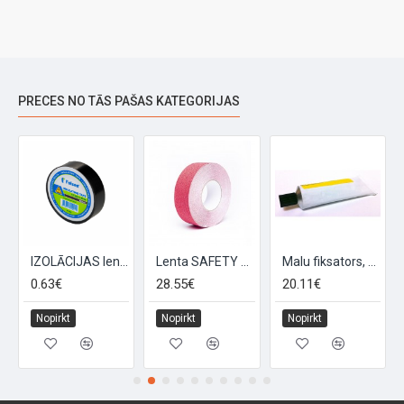
PRECES NO TĀS PAŠAS KATEGORIJAS
IZOLĀCIJAS lenta-melna 10m (011504)
Lenta SAFETY GRIP 50mm x 18,3m, sarkana
Malu fiksators, 140 ml
0.63€
28.55€
20.11€
Nopirkt
Nopirkt
Nopirkt