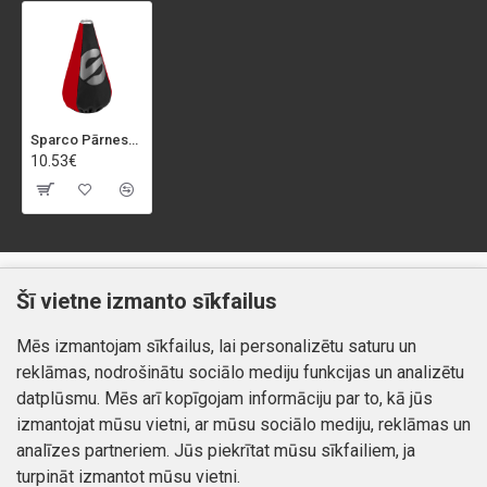
Sparco Pārnesumu sviras pārsegs Urban, sarkans
10.53€
Klientiem
Informācija
Šī vietne izmanto sīkfailus
Kontakti
Piegāde un apmaksa
Mēs izmantojam sīkfailus, lai personalizētu saturu un
Preču atgriešana
Atteikuma tiesības
reklāmas, nodrošinātu sociālo mediju funkcijas un analizētu
Mans profils
Privātuma politika
datplūsmu. Mēs arī kopīgojam informāciju par to, kā jūs
Mans profils
izmantojat mūsu vietni, ar mūsu sociālo mediju, reklāmas un
Kontakti
Pasūtījumi
analīzes partneriem. Jūs piekrītat mūsu sīkfailiem, ja
turpināt izmantot mūsu vietni.