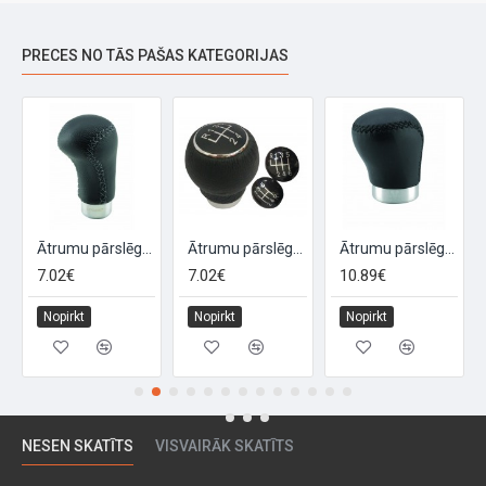
PRECES NO TĀS PAŠAS KATEGORIJAS
kans
Ātrumu pārslēga sviras uzgalis "SIRIO", melns/pelēks
Ātrumu pārslēga sviras uzgalis "STREET''
Ātrumu pārslēga sviras uzgalis "VENERE"
7.02€
7.02€
10.89€
Nopirkt
Nopirkt
Nopirkt
NESEN SKATĪTS
VISVAIRĀK SKATĪTS