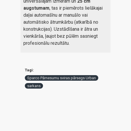
universālajam izmēram un
25 cm
augstumam
, tas ir piemērots lielākajai
daļai automašīnu ar manuālo vai
automātisko ātrumkārbu (atkarībā no
konstrukcijas). Uzstādīšana ir ātra un
vienkārša, ļaujot bez pūlēm sasniegt
profesionālu rezultātu.
Tagi:
Sparco Pārnesumu sviras pārsegs Urban
sarkans