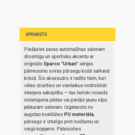
APRAKSTS
Piešķiriet savas automašīnas salonam
drosmīgu un sportisku akcentu ar
oriģinālo
Sparco "Urban"
sērijas
pārnesumu sviras pārsegu košā sarkanā
krāsā. Šis aksesuārs ir radīts tiem, kuri
vēlas izcelties un vienlaikus nodrošināt
interjera sakoptību — tas lieliski nosedz
nolietojuma pēdas vai piešķir jaunu elpu
jebkuram salonam. Izgatavots no
augstas kvalitātes
PU materiāla
,
pārsegs ir izturīgs pret nodilumu un
viegli kopjams. Pateicoties