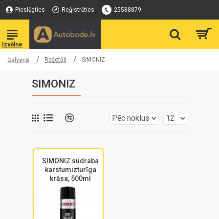
Pieslēgties
Reģistrēties
25588879
Ražotāji
SIMONIZ
Galvenā
SIMONIZ
SIMONIZ sudraba
karstumizturīga
krāsa, 500ml