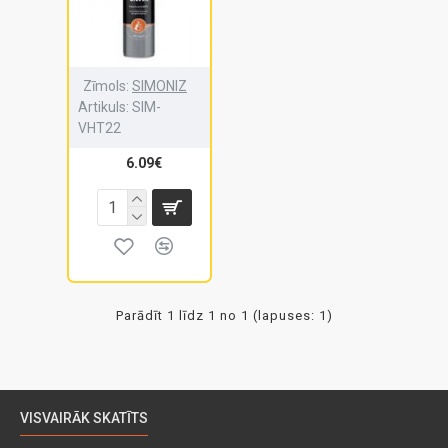
Zīmols:
SIMONIZ
Artikuls:
SIM-
VHT22
6.09€
Parādīt 1 līdz 1 no 1 (lapuses: 1)
VISVAIRĀK SKATĪTS