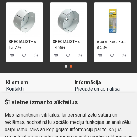
SPECIALIST+ caurumu zāģis BI-METAL, 92 mm
SPECIALIST+ caurumu zāģis BI-METAL, 98 mm
Acu enkuru komplekts, 3-13 mm, Rapid, 12 gab.
13.77€
14.88€
8.53€
Klientiem
Informācija
Kontakti
Piegāde un apmaksa
Preču atgriešana
Atteikuma tiesības
Šī vietne izmanto sīkfailus
Mans profils
Privātuma politika
Mēs izmantojam sīkfailus, lai personalizētu saturu un
Mans profils
Kontakti
reklāmas, nodrošinātu sociālo mediju funkcijas un analizētu
Pasūtījumi
datplūsmu. Mēs arī kopīgojam informāciju par to, kā jūs
izmantojat mūsu vietni, ar mūsu sociālo mediju, reklāmas un