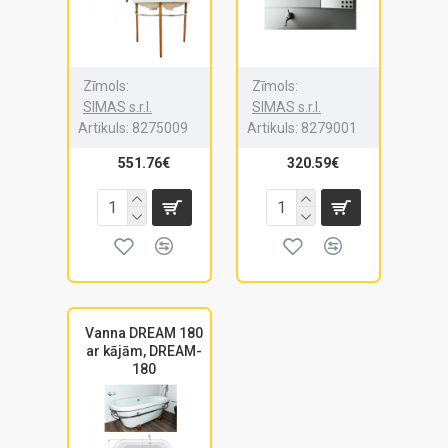
Zīmols:
Zīmols:
SIMAS s.r.l.
SIMAS s.r.l.
Artikuls:
8275009
Artikuls:
8279001
551.76€
320.59€
Vanna DREAM 180
ar kājām, DREAM-
180