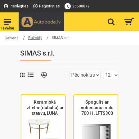
Pieslēgties
Reģistrēties
25588879
Ražotāji
SIMAS s.r.l.
Galvenā
SIMAS s.r.l.
Keramiskā
Spogulis ar
izlietne(dubulta) ar
noliecamu malu
statīvu, LUNA
70011, LFTS300