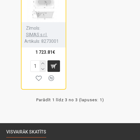
Zīmols:
SIMAS s.r.l.
Artikuls:
8273001
1 723.81€
Parādīt 1 līdz 3 no 3 (lapuses: 1)
VISVAIRĀK SKATĪTS