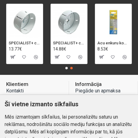
SPECIALIST+ caurumu zāģis BI-METAL, 92 mm
SPECIALIST+ caurumu zāģis BI-METAL, 98 mm
Acu enkuru komplekts, 3-13 mm, Rapid, 12 gab.
13.77€
14.88€
8.53€
Klientiem
Informācija
Kontakti
Piegāde un apmaksa
Preču atgriešana
Atteikuma tiesības
Šī vietne izmanto sīkfailus
Mans profils
Privātuma politika
Mēs izmantojam sīkfailus, lai personalizētu saturu un
Mans profils
Kontakti
reklāmas, nodrošinātu sociālo mediju funkcijas un analizētu
Pasūtījumi
datplūsmu. Mēs arī kopīgojam informāciju par to, kā jūs