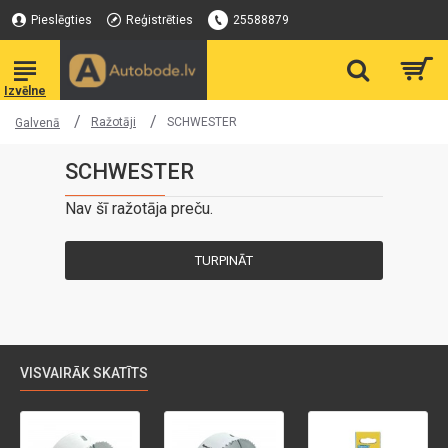
Pieslēgties
Reģistrēties
25588879
Ražotāji
SCHWESTER
Galvenā
SCHWESTER
Nav šī ražotāja preču.
TURPINĀT
VISVAIRĀK SKATĪTS