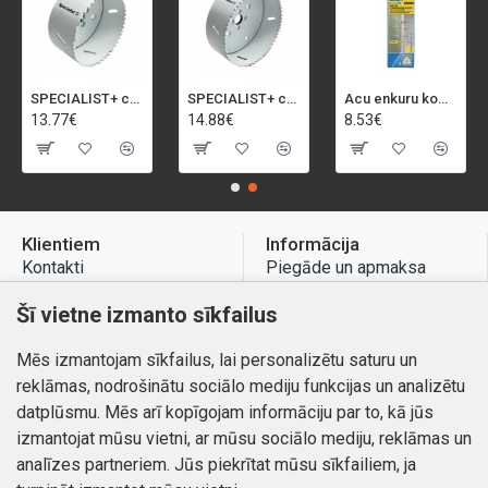
SPECIALIST+ caurumu zāģis BI-METAL, 92 mm
SPECIALIST+ caurumu zāģis BI-METAL, 98 mm
Acu enkuru komplekts, 3-13 mm, Rapid, 12 gab.
13.77€
14.88€
8.53€
Klientiem
Informācija
Kontakti
Piegāde un apmaksa
Preču atgriešana
Atteikuma tiesības
Šī vietne izmanto sīkfailus
Mans profils
Privātuma politika
Mēs izmantojam sīkfailus, lai personalizētu saturu un
Mans profils
Kontakti
reklāmas, nodrošinātu sociālo mediju funkcijas un analizētu
Pasūtījumi
datplūsmu. Mēs arī kopīgojam informāciju par to, kā jūs
izmantojat mūsu vietni, ar mūsu sociālo mediju, reklāmas un
analīzes partneriem. Jūs piekrītat mūsu sīkfailiem, ja