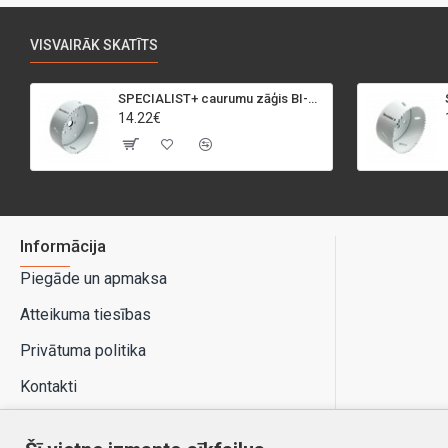
VISVAIRĀK SKATĪTS
SPECIALIST+ caurumu zāģis BI-METAL, 95 mm
14.22€
Informācija
Piegāde un apmaksa
Atteikuma tiesības
Privātuma politika
Kontakti