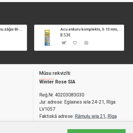
SPECIALIST+ caurumu zāģis BI-METAL, 98 mm
Acu enkuru komplekts, 3-13 mm, Rapid, 12 gab.
8.53€
Mūsu rekvizīti
Winter Rose SIA
Reģ.Nr. 40203083030
Jur. adrese:
Eglaines iela 24-21, Rīga
LV1057
Faktiskā adrese:
Rāmuļu iela 21, Rīga
Bankas konts: LV89PARX0020365840001