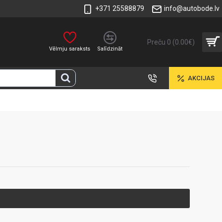
+371 25588879
info@autobode.lv
Preču 0 (0.00€)
Vēlmju saraksts
Salīdzināt
AKCIJAS