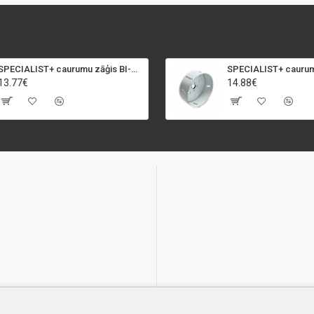
SPECIALIST+ caurumu zāģis BI-METAL, 92 mm
13.77€
14.88€