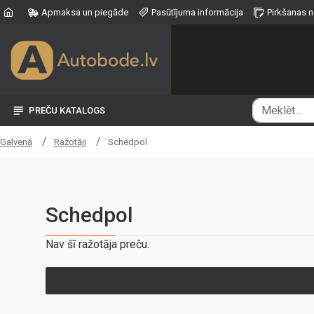
Apmaksa un piegāde
Pasūtījuma informācija
Pirkšanas 
PREČU KATALOGS
Ražotāji
Schedpol
Galvenā
Schedpol
Nav šī ražotāja preču.