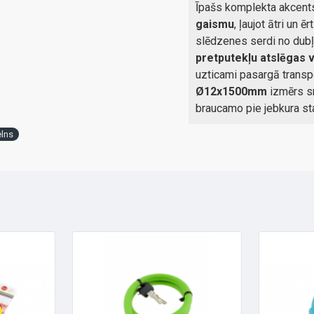
Īpašs komplekta akcents
gaismu
, ļaujot ātri un 
slēdzenes serdi no dubļi
pretputekļu atslēgas 
uzticami pasargā transp
Ø12x1500mm
izmērs sn
braucamo pie jebkura st
lns