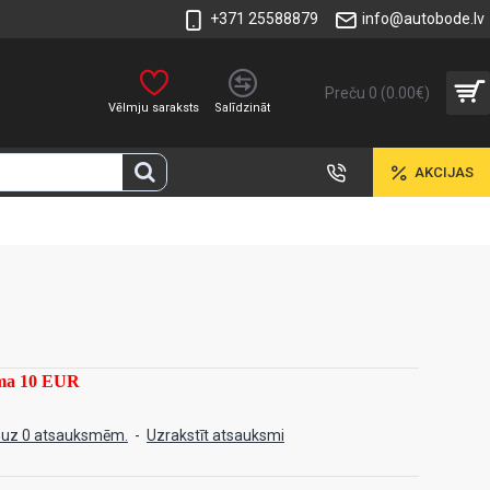
+371 25588879
info@autobode.lv
Preču 0 (0.00€)
Vēlmju saraksts
Salīdzināt
AKCIJAS
mma 10 EUR
 uz 0 atsauksmēm.
-
Uzrakstīt atsauksmi