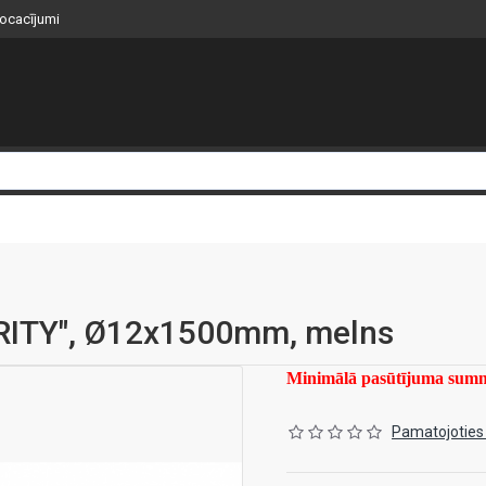
nocacījumi
RITY", Ø12x1500mm, melns
Minimālā pasūtījuma su
Pamatojoties