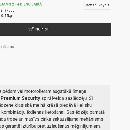
EJAMS 2 - 4 DIENU LAIKĀ
Bottari Bicycle
ls:
97000
:
0.44kg
NOPIRKT
zinājums
sipēdam vai motorolleram augstākā līmeņa
o
Premium Security
spirālveida saslēdzēju. Šī
ēdzene klasiskā melnā krāsā piedāvā lielisku
 kombināciju ikdienas lietošanai. Saslēdzēja pamatā
rauda trose un masīvs cinka sakausējuma mehānisms
as garantē izturību pret uzlaušanas mēģinājumiem.