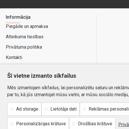
Informācija
Piegāde un apmaksa
Atteikuma tiesības
Privātuma politika
Kontakti
Šī vietne izmanto sīkfailus
Mēs izmantojam sīkfailus, lai personalizētu saturu un reklām
par to, kā jūs izmantojat mūsu vietni, ar mūsu sociālo mediju
Ad storage
Lietotāja dati
Reklāmas personal
Personalizācijas krātuve
Drošības krātuve
Autortiesības © 2026, www.autobode.lv, Visas tiesības
Privā