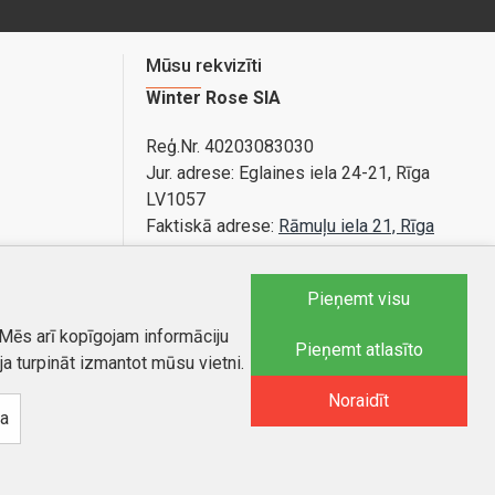
Mūsu rekvizīti
Winter Rose SIA
Reģ.Nr. 40203083030
Jur. adrese:
Eglaines iela 24-21, Rīga
LV1057
Faktiskā adrese:
Rāmuļu iela 21, Rīga
Bankas konts: LV89PARX0020365840001
Pieņemt visu
 Mēs arī kopīgojam informāciju
Tel.:
25588879
Pieņemt atlasīto
ja turpināt izmantot mūsu vietni.
E-pasts
:
info@autobode.lv
Noraidīt
na