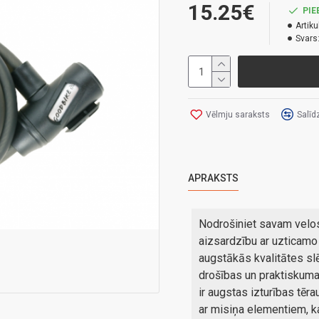
15.25€
PIE
Artiku
Svars
Vēlmju saraksts
Salīd
APRAKSTS
Nodrošiniet savam velo
aizsardzību ar uzticam
augstākās kvalitātes sl
drošības un praktiskuma
ir augstas izturības tē
ar misiņa elementiem, k