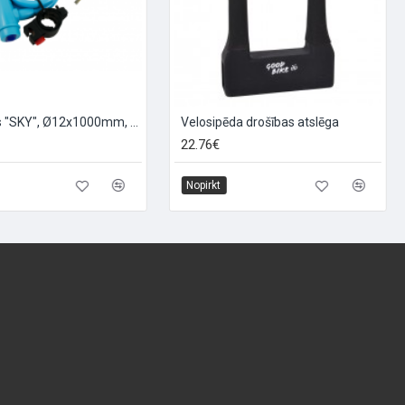
Saslēdzējs "SKY", Ø12x1000mm, zils
Velosipēda drošības atslēga
22.76€
Nopirkt