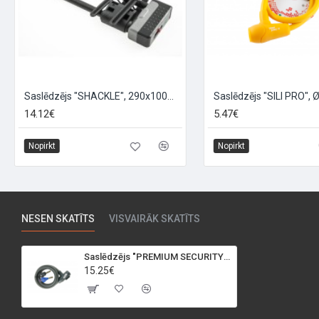
Saslēdzējs "SHACKLE", 290x100mm, melns
14.12€
5.47€
Nopirkt
Nopirkt
NESEN SKATĪTS
VISVAIRĀK SKATĪTS
Saslēdzējs "PREMIUM SECURITY", Ø12x1500mm, melns
15.25€