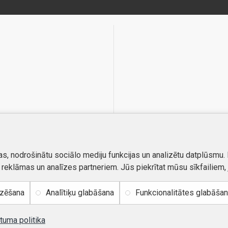
as, nodrošinātu sociālo mediju funkcijas un analizētu datplūsmu.
, reklāmas un analīzes partneriem. Jūs piekrītat mūsu sīkfailiem, 
izēšana
Analītiķu glabāšana
Funkcionalitātes glabāša
tuma politika