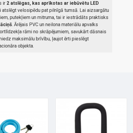
 ir
2 atslēgas, kas aprīkotas ar iebūvētu LED
ērti atslēgt velosipēdu pat pilnīgā tumsā. Lai aizsargātu
em, putekļiem un mitruma, tai ir iestrādāts praktisks
vāciņš
. Ārējais PVC un neilona materiālu apvalks
ortlīdzekļa rāmi no skrāpējumiem, savukārt dāsnais
iedz maksimālu brīvību, ļaujot ērti pieslēgt
acionāra objekta.