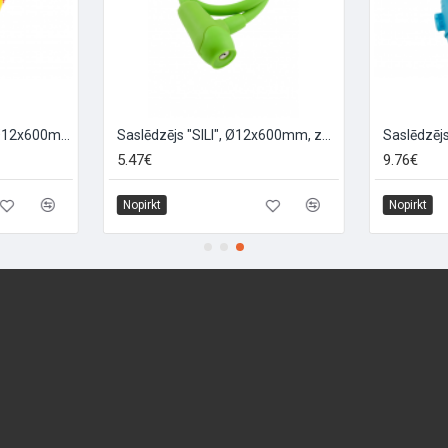
Saslēdzējs "SILI PRO", Ø12x600mm, oranžs
Saslēdzējs "SILI", Ø12x600mm, zaļš
5.47€
9.76€
Nopirkt
Nopirkt