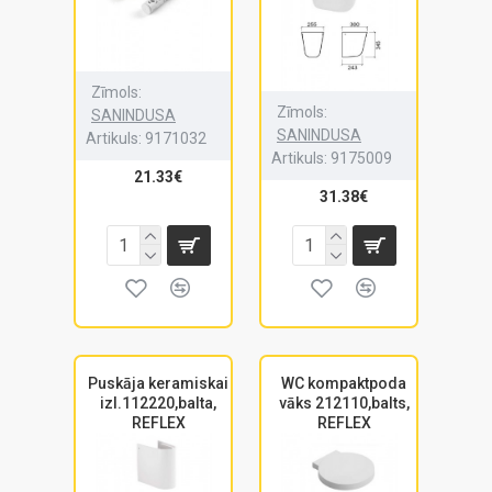
Zīmols:
Zīmols:
SANINDUSA
SANINDUSA
Artikuls:
9171032
Artikuls:
9175009
21.33€
31.38€
Puskāja keramiskai
WC kompaktpoda
izl.112220,balta,
vāks 212110,balts,
REFLEX
REFLEX