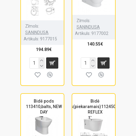
Zīmols:
Zīmols:
SANINDUSA
SANINDUSA
Artikuls:
9177002
Artikuls:
9177015
140.55€
194.89€
Bidē pods
Bidē
113410,balts, NEW
pods(piekaramais)112450,balts,
DAY
REFLEX