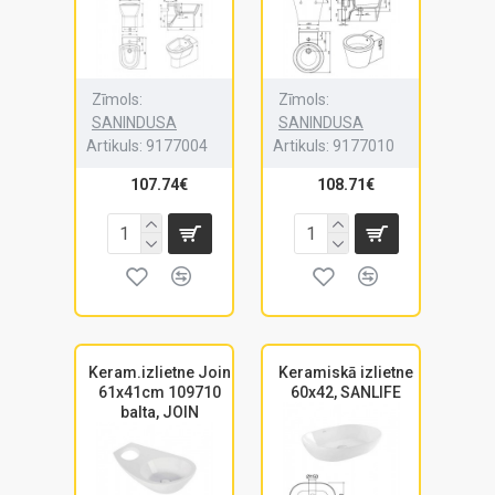
Zīmols:
Zīmols:
SANINDUSA
SANINDUSA
Artikuls:
9177004
Artikuls:
9177010
107.74€
108.71€
Keram.izlietne Join
Keramiskā izlietne
61x41cm 109710
60x42, SANLIFE
balta, JOIN