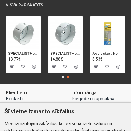
VISVAIRĀK SKATĪTS
SPECIALIST+ caurumu zāģis BI-METAL, 92 mm
SPECIALIST+ caurumu zāģis BI-METAL, 98 mm
Acu enkuru komplekts, 3-13 mm, Rapid, 12 gab.
13.77€
14.88€
8.53€
Klientiem
Informācija
Kontakti
Piegāde un apmaksa
Preču atgriešana
Atteikuma tiesības
Šī vietne izmanto sīkfailus
Mans profils
Privātuma politika
Mēs izmantojam sīkfailus, lai personalizētu saturu un
Mans profils
Kontakti
reklāmas, nodrošinātu sociālo mediju funkcijas un analizētu