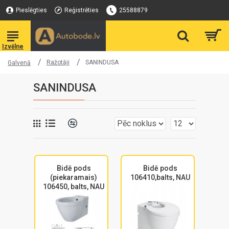
Pieslēgties
Reģistrēties
25588879
Ražotāji
SANINDUSA
Galvenā
SANINDUSA
Bidē pods
Bidē pods
(piekaramais)
106410,balts, NAU
106450, balts, NAU