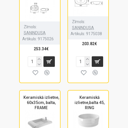
Zīmols:
Zīmols:
SANINDUSA
SANINDUSA
Artikuls:
9175038
Artikuls:
9175026
203.82€
253.34€
Keramiskā izlietne,
Keramiskā
60x35cm, balta,
izlietne,balta 45,
FRAME
RING