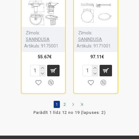
Zīmols:
Zīmols:
SANINDUSA
SANINDUSA
Artikuls:
9175001
Artikuls:
9171001
55.67€
97.11€
1
2
Parādīt 1 līdz 12 no 19 (lapuses: 2)