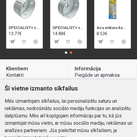
SPECIALIST+ caurumu zāģis BI-METAL, 92 mm
SPECIALIST+ caurumu zāģis BI-METAL, 98 mm
Acu enkuru komplekts, 3-13 mm, Rapid, 12 gab.
13.77€
14.88€
8.53€
Klientiem
Informācija
Kontakti
Piegāde un apmaksa
Preču atgriešana
Atteikuma tiesības
Šī vietne izmanto sīkfailus
Mans profils
Privātuma politika
Mēs izmantojam sīkfailus, lai personalizētu saturu un
Mans profils
Kontakti
reklāmas, nodrošinātu sociālo mediju funkcijas un analizētu
Pasūtījumi
datplūsmu. Mēs arī kopīgojam informāciju par to, kā jūs
izmantojat mūsu vietni, ar mūsu sociālo mediju, reklāmas un
analīzes partneriem. Jūs piekrītat mūsu sīkfailiem, ja