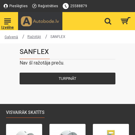
Pieslēgties
Reģistrēties
25588879
Ražotāji
SANFLEX
Galvenā
SANFLEX
Nav šī ražotāja preču.
TURPINĀT
VISVAIRĀK SKATĪTS