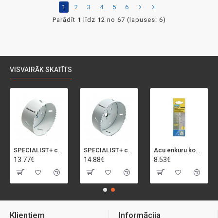
1
2
3
4
5
6
Parādīt 1 līdz 12 no 67 (lapuses: 6)
VISVAIRĀK SKATĪTS
SPECIALIST+ caurumu zāģis BI-METAL, 92 mm
SPECIALIST+ caurumu zāģis BI-METAL, 98 mm
Acu enkuru komplekts, 3-13 mm, Rapid, 12 gab.
13.77€
14.88€
8.53€
Klientiem
Informācija