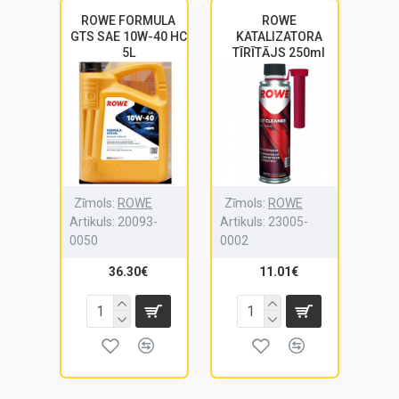
ROWE FORMULA
ROWE
GTS SAE 10W-40 HC
KATALIZATORA
5L
TĪRĪTĀJS 250ml
Zīmols:
ROWE
Zīmols:
ROWE
Artikuls:
20093-
Artikuls:
23005-
0050
0002
36.30€
11.01€