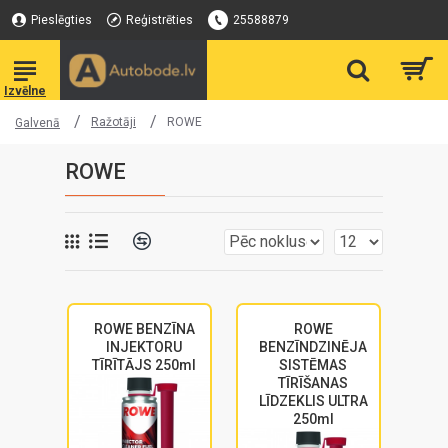
Pieslēgties
Reģistrēties
25588879
Ražotāji
ROWE
Galvenā
ROWE
ROWE BENZĪNA
ROWE
INJEKTORU
BENZĪNDZINĒJA
TĪRĪTĀJS 250ml
SISTĒMAS
TĪRĪŠANAS
LĪDZEKLIS ULTRA
250ml