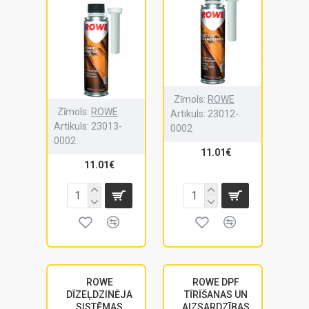
Zīmols:
ROWE
Zīmols:
ROWE
Artikuls:
23012-
Artikuls:
23013-
0002
0002
11.01€
11.01€
ROWE
ROWE DPF
DĪZEĻDZINĒJA
TĪRĪŠANAS UN
SISTĒMAS
AIZSARDZĪBAS