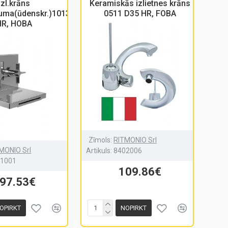
Izl.krāns
Keramiskās izlietnes krāns
ma(ūdenskr.)1013
0511 D35 HR, FOBA
HR, HOBA
Zīmols:
RITMONIO Srl
MONIO Srl
Artikuls:
8402006
01001
109.86€
97.53€
OPIRKT
NOPIRKT