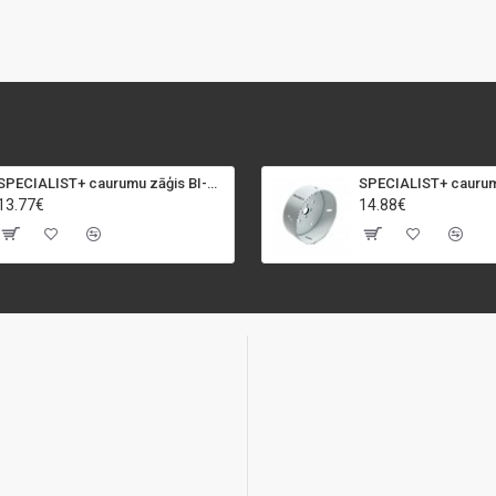
SPECIALIST+ caurumu zāģis BI-METAL, 92 mm
13.77€
14.88€