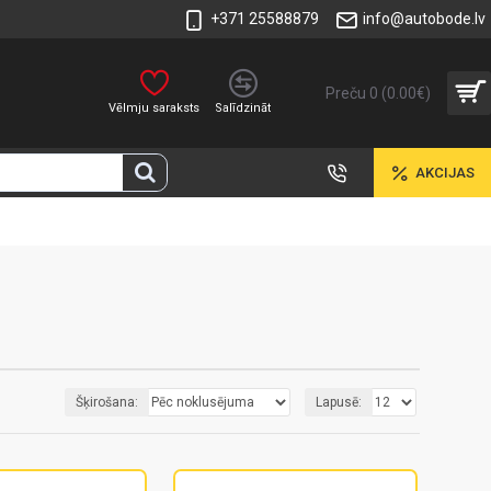
+371 25588879
info@autobode.lv
Preču 0 (0.00€)
Vēlmju saraksts
Salīdzināt
AKCIJAS
Šķirošana:
Lapusē: