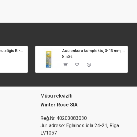
SPECIALIST+ caurumu zāģis BI-METAL, 98 mm
Acu enkuru komplekts, 3-13 mm, Rapid, 12 gab.
8.53€
Mūsu rekvizīti
Winter Rose SIA
Reģ.Nr. 40203083030
Jur. adrese:
Eglaines iela 24-21, Rīga
LV1057