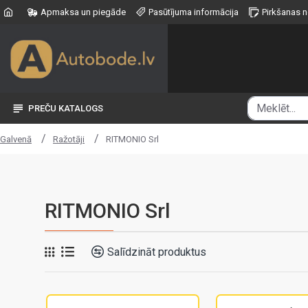
Apmaksa un piegāde
Pasūtījuma informācija
Pirkšanas 
PREČU KATALOGS
Ražotāji
RITMONIO Srl
Galvenā
RITMONIO Srl
Salīdzināt produktus