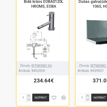
Bidē krāns EOBA0120L
Dušas galva(ūd
HROMS, EOBA
1065, H
Zīmols:
RITMONIO Srl
Zīmols:
RITMONIO 
Artikuls:
8402004
Artikuls:
8439001
234.64€
371.
NOPIRKT
NOPIRKT