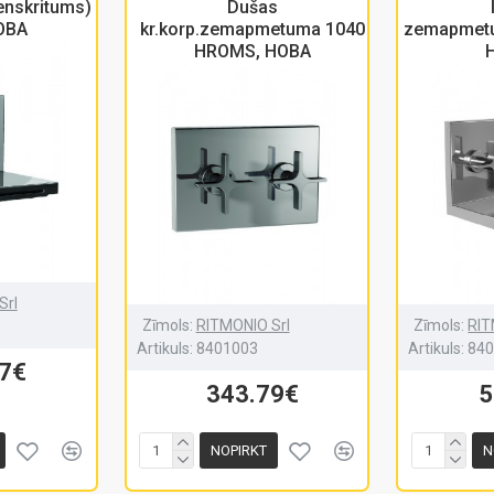
enskritums)
Dušas
OBA
kr.korp.zemapmetuma 1040
zemapmetu
HROMS, HOBA
Srl
Zīmols:
RITMONIO Srl
Zīmols:
RIT
Artikuls:
8401003
Artikuls:
84
07€
343.79€
5
NOPIRKT
N