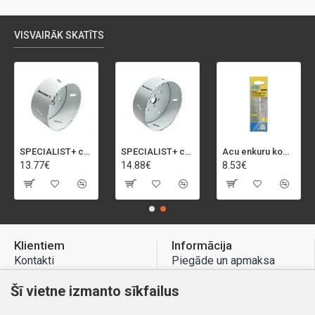
VISVAIRĀK SKATĪTS
SPECIALIST+ caurumu zāģis BI-METAL, 92 mm
SPECIALIST+ caurumu zāģis BI-METAL, 98 mm
Acu enkuru komplekts, 3-13 mm, Rapid, 12 gab.
13.77€
14.88€
8.53€
Klientiem
Informācija
Kontakti
Piegāde un apmaksa
Preču atgriešana
Atteikuma tiesības
Šī vietne izmanto sīkfailus
Mans profils
Privātuma politika