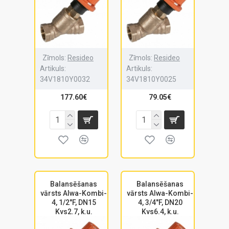
Zīmols:
Resideo
Zīmols:
Resideo
Artikuls:
Artikuls:
34V1810Y0032
34V1810Y0025
177.60€
79.05€
Balansēšanas
Balansēšanas
vārsts Alwa-Kombi-
vārsts Alwa-Kombi-
4, 1/2"F, DN15
4, 3/4"F, DN20
Kvs2.7, k.u.
Kvs6.4, k.u.