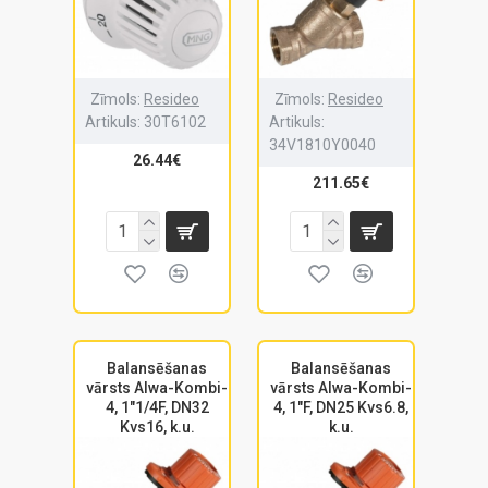
Zīmols:
Resideo
Zīmols:
Resideo
Artikuls:
30T6102
Artikuls:
34V1810Y0040
26.44€
211.65€
Balansēšanas
Balansēšanas
vārsts Alwa-Kombi-
vārsts Alwa-Kombi-
4, 1"1/4F, DN32
4, 1"F, DN25 Kvs6.8,
Kvs16, k.u.
k.u.