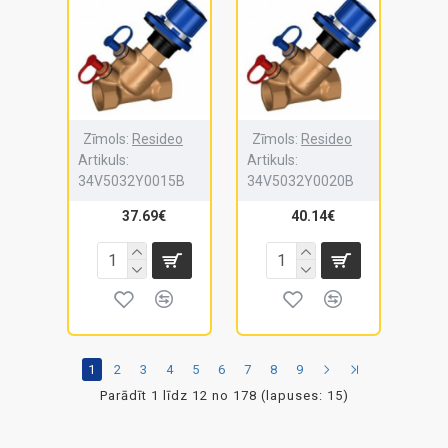
Zīmols:
Resideo
Zīmols:
Resideo
Artikuls:
Artikuls:
34V5032Y0015B
34V5032Y0020B
37.69€
40.14€
1
2
3
4
5
6
7
8
9
Parādīt 1 līdz 12 no 178 (lapuses: 15)