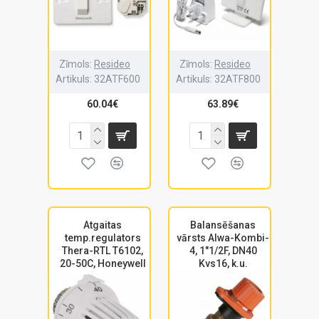
Zīmols:
Resideo
Zīmols:
Resideo
Artikuls:
32ATF600
Artikuls:
32ATF800
60.04€
63.89€
Atgaitas
Balansēšanas
temp.regulators
vārsts Alwa-Kombi-
Thera-RTL T6102,
4, 1"1/2F, DN40
20-50C, Honeywell
Kvs16, k.u.