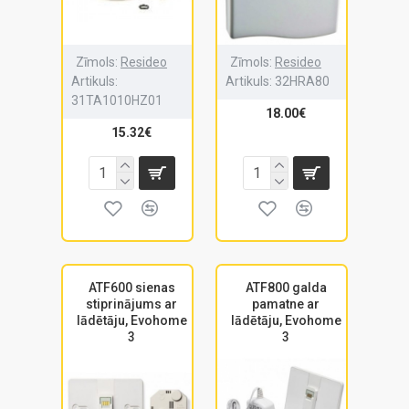
Zīmols:
Resideo
Zīmols:
Resideo
Artikuls:
Artikuls:
32HRA80
31TA1010HZ01
18.00€
15.32€
ATF600 sienas
ATF800 galda
stiprinājums ar
pamatne ar
lādētāju, Evohome
lādētāju, Evohome
3
3