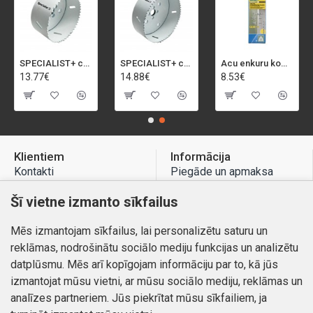
SPECIALIST+ caurumu zāģis BI-METAL, 92 mm
SPECIALIST+ caurumu zāģis BI-METAL, 98 mm
Acu enkuru komplekts, 3-13 mm, Rapid, 12 gab.
13.77€
14.88€
8.53€
Klientiem
Informācija
Kontakti
Piegāde un apmaksa
Preču atgriešana
Atteikuma tiesības
Šī vietne izmanto sīkfailus
Mans profils
Privātuma politika
Mēs izmantojam sīkfailus, lai personalizētu saturu un
Mans profils
Kontakti
reklāmas, nodrošinātu sociālo mediju funkcijas un analizētu
Pasūtījumi
datplūsmu. Mēs arī kopīgojam informāciju par to, kā jūs
izmantojat mūsu vietni, ar mūsu sociālo mediju, reklāmas un
analīzes partneriem. Jūs piekrītat mūsu sīkfailiem, ja