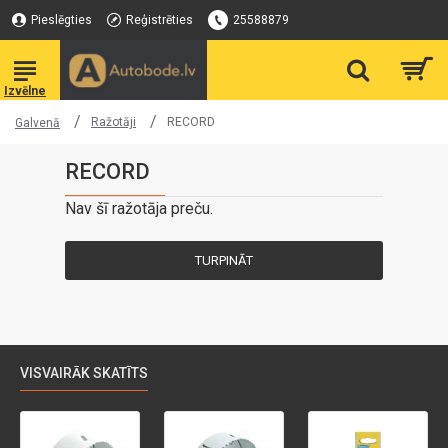
Pieslēgties
Reģistrēties
25588879
Ražotāji
RECORD
Galvenā
RECORD
Nav šī ražotāja preču.
TURPINĀT
VISVAIRĀK SKATĪTS