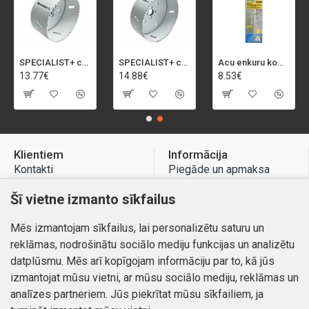
SPECIALIST+ caurumu zāģis BI-METAL, 92 mm
SPECIALIST+ caurumu zāģis BI-METAL, 98 mm
Acu enkuru komplekts, 3-13 mm, Rapid, 12 gab.
13.77€
14.88€
8.53€
Klientiem
Informācija
Kontakti
Piegāde un apmaksa
Preču atgriešana
Atteikuma tiesības
Šī vietne izmanto sīkfailus
Mans profils
Privātuma politika
Mēs izmantojam sīkfailus, lai personalizētu saturu un
Mans profils
Kontakti
reklāmas, nodrošinātu sociālo mediju funkcijas un analizētu
Pasūtījumi
datplūsmu. Mēs arī kopīgojam informāciju par to, kā jūs
izmantojat mūsu vietni, ar mūsu sociālo mediju, reklāmas un
analīzes partneriem. Jūs piekrītat mūsu sīkfailiem, ja