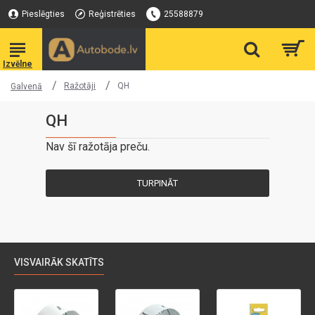
Pieslēgties
Reģistrēties
25588879
Ražotāji
QH
Galvenā
QH
Nav šī ražotāja preču.
TURPINĀT
VISVAIRĀK SKATĪTS