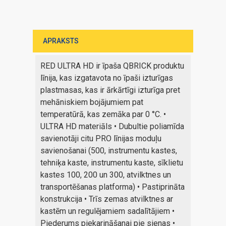
APRAKSTS
RED ULTRA HD ir īpaša QBRICK produktu
līnija, kas izgatavota no īpaši izturīgas
plastmasas, kas ir ārkārtīgi izturīga pret
mehāniskiem bojājumiem pat
temperatūrā, kas zemāka par 0 °C. •
ULTRA HD materiāls • Dubultie poliamīda
savienotāji citu PRO līnijas moduļu
savienošanai (500, instrumentu kastes,
tehniķa kaste, instrumentu kaste, sīklietu
kastes 100, 200 un 300, atvilktnes un
transportēšanas platforma) • Pastiprināta
konstrukcija • Trīs zemas atvilktnes ar
kastēm un regulējamiem sadalītājiem •
Piederums piekarināšanai pie sienas •