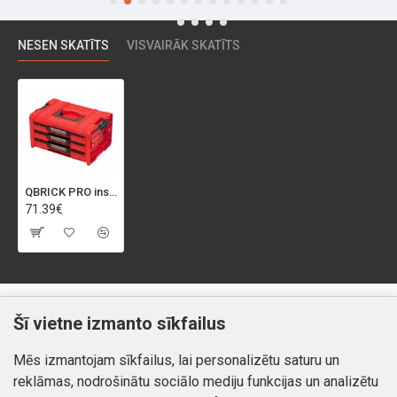
NESEN SKATĪTS
VISVAIRĀK SKATĪTS
QBRICK PRO instrumentu kaste ar 3 atvilktnēm 2.0 EXPERT
71.39€
Klientiem
Informācija
Šī vietne izmanto sīkfailus
Kontakti
Piegāde un apmaksa
Mēs izmantojam sīkfailus, lai personalizētu saturu un
Preču atgriešana
Atteikuma tiesības
reklāmas, nodrošinātu sociālo mediju funkcijas un analizētu
Mans profils
Privātuma politika