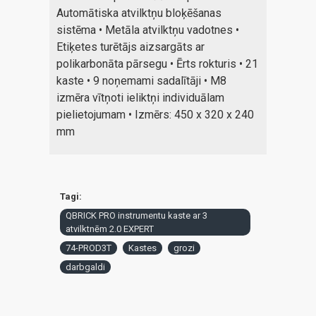
Automātiska atvilktņu bloķēšanas
sistēma • Metāla atvilktņu vadotnes •
Etiķetes turētājs aizsargāts ar
polikarbonāta pārsegu • Ērts rokturis • 21
kaste • 9 noņemami sadalītāji • M8
izmēra vītņoti ieliktņi individuālam
pielietojumam • Izmērs: 450 x 320 x 240
mm
Tagi:
QBRICK PRO instrumentu kaste ar 3
atvilktnēm 2.0 EXPERT
74-PROD3T
Kastes
grozi
darbgaldi