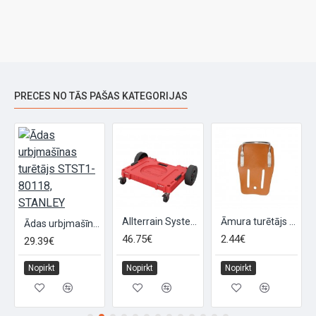
PRECES NO TĀS PAŠAS KATEGORIJAS
 organaizeru
Allterrain System ONE Transportēšanas platforma, QBRICK
Āmura turētājs siksnai
Ādas urbjmašīnas turētājs STST1-80118, STANLEY
46.75€
2.44€
29.39€
Nopirkt
Nopirkt
Nopirkt