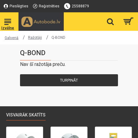
Pieslēgties
Reģistrēties
25588879
Ražotāji
Q-BOND
Galvenā
Q-BOND
Nav šī ražotāja preču.
TURPINĀT
VISVAIRĀK SKATĪTS