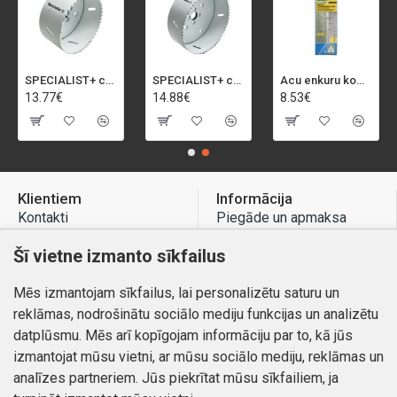
SPECIALIST+ caurumu zāģis BI-METAL, 92 mm
SPECIALIST+ caurumu zāģis BI-METAL, 98 mm
Acu enkuru komplekts, 3-13 mm, Rapid, 12 gab.
13.77€
14.88€
8.53€
Klientiem
Informācija
Kontakti
Piegāde un apmaksa
Preču atgriešana
Atteikuma tiesības
Šī vietne izmanto sīkfailus
Mans profils
Privātuma politika
Mēs izmantojam sīkfailus, lai personalizētu saturu un
Mans profils
Kontakti
reklāmas, nodrošinātu sociālo mediju funkcijas un analizētu
Pasūtījumi
datplūsmu. Mēs arī kopīgojam informāciju par to, kā jūs
izmantojat mūsu vietni, ar mūsu sociālo mediju, reklāmas un
analīzes partneriem. Jūs piekrītat mūsu sīkfailiem, ja