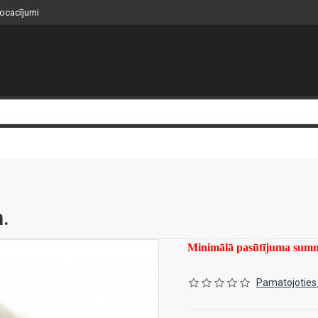
nocacījumi
.
Minimālā pasūtījuma su
Pamatojoties