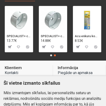
SPECIALIST+ caurumu zāģis BI-METAL, 92 mm
SPECIALIST+ caurumu zāģis BI-METAL, 98 mm
Acu enkuru komplekts, 3-13 mm, Rapid, 12 gab.
13.77€
14.88€
8.53€
Klientiem
Informācija
Kontakti
Piegāde un apmaksa
Preču atgriešana
Atteikuma tiesības
Šī vietne izmanto sīkfailus
Mans profils
Privātuma politika
Mēs izmantojam sīkfailus, lai personalizētu saturu un
Mans profils
Kontakti
reklāmas, nodrošinātu sociālo mediju funkcijas un analizētu
Pasūtījumi
datplūsmu. Mēs arī kopīgojam informāciju par to, kā jūs