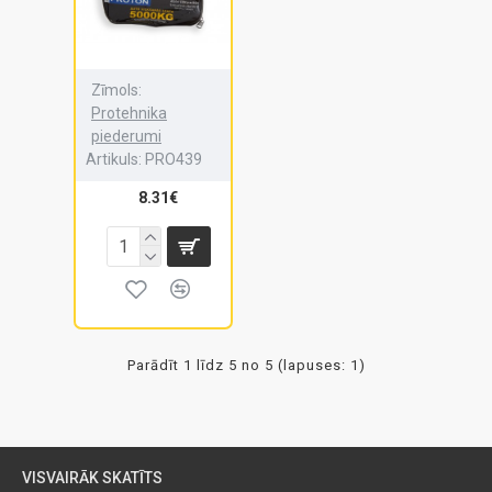
Zīmols:
Protehnika
piederumi
Artikuls:
PRO439
8.31€
Parādīt 1 līdz 5 no 5 (lapuses: 1)
VISVAIRĀK SKATĪTS