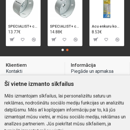
SPECIALIST+ caurumu zāģis BI-METAL, 92 mm
SPECIALIST+ caurumu zāģis BI-METAL, 98 mm
Acu enkuru komplekts, 3-13 mm, Rapid, 12 gab.
13.77€
14.88€
8.53€
Klientiem
Informācija
Kontakti
Piegāde un apmaksa
Preču atgriešana
Atteikuma tiesības
Šī vietne izmanto sīkfailus
Mans profils
Privātuma politika
Mēs izmantojam sīkfailus, lai personalizētu saturu un
Mans profils
Kontakti
reklāmas, nodrošinātu sociālo mediju funkcijas un analizētu
Pasūtījumi
datplūsmu. Mēs arī kopīgojam informāciju par to, kā jūs
izmantojat mūsu vietni, ar mūsu sociālo mediju, reklāmas un
analīzes partneriem. Jūs piekrītat mūsu sīkfailiem, ja