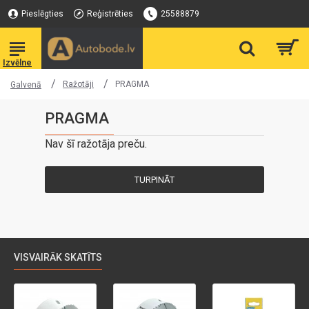
Pieslēgties
Reģistrēties
25588879
Ražotāji
PRAGMA
Galvenā
PRAGMA
Nav šī ražotāja preču.
TURPINĀT
VISVAIRĀK SKATĪTS