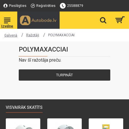
Pieslēgties
Reģistrēties
25588879
Ražotāji
POLYMAXACCIAI
Galvenā
POLYMAXACCIAI
Nav šī ražotāja preču.
TURPINĀT
VISVAIRĀK SKATĪTS