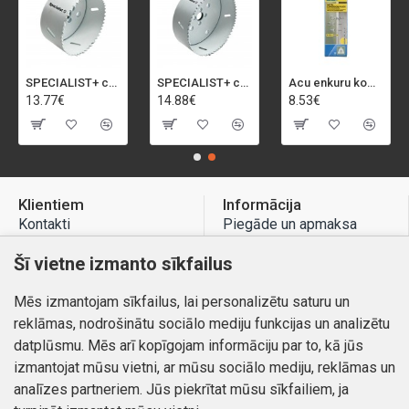
SPECIALIST+ caurumu zāģis BI-METAL, 92 mm
SPECIALIST+ caurumu zāģis BI-METAL, 98 mm
Acu enkuru komplekts, 3-13 mm, Rapid, 12 gab.
13.77€
14.88€
8.53€
Klientiem
Informācija
Kontakti
Piegāde un apmaksa
Preču atgriešana
Atteikuma tiesības
Šī vietne izmanto sīkfailus
Mans profils
Privātuma politika
Mēs izmantojam sīkfailus, lai personalizētu saturu un
Mans profils
Kontakti
reklāmas, nodrošinātu sociālo mediju funkcijas un analizētu
Pasūtījumi
datplūsmu. Mēs arī kopīgojam informāciju par to, kā jūs
izmantojat mūsu vietni, ar mūsu sociālo mediju, reklāmas un
analīzes partneriem. Jūs piekrītat mūsu sīkfailiem, ja