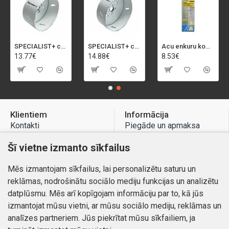
SPECIALIST+ caurumu zāģis BI-METAL, 92 mm
SPECIALIST+ caurumu zāģis BI-METAL, 98 mm
Acu enkuru komplekts, 3-13 mm, Rapid, 12 gab.
13.77€
14.88€
8.53€
Klientiem
Informācija
Kontakti
Piegāde un apmaksa
Preču atgriešana
Atteikuma tiesības
Šī vietne izmanto sīkfailus
Mans profils
Privātuma politika
Mēs izmantojam sīkfailus, lai personalizētu saturu un
Mans profils
Kontakti
reklāmas, nodrošinātu sociālo mediju funkcijas un analizētu
Pasūtījumi
datplūsmu. Mēs arī kopīgojam informāciju par to, kā jūs
izmantojat mūsu vietni, ar mūsu sociālo mediju, reklāmas un
analīzes partneriem. Jūs piekrītat mūsu sīkfailiem, ja