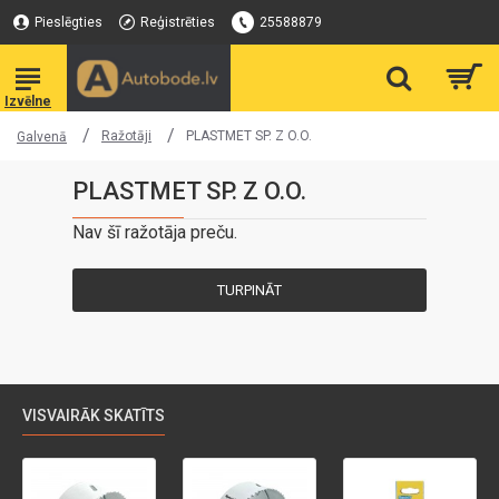
Pieslēgties
Reģistrēties
25588879
Ražotāji
PLASTMET SP. Z O.O.
Galvenā
PLASTMET SP. Z O.O.
Nav šī ražotāja preču.
TURPINĀT
VISVAIRĀK SKATĪTS