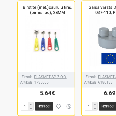
Birstīte (met.)cauruļu tīrīš.
Gaisa vārsts 
(pirms lod), 28MM
037-110, 
Zīmols:
PLASMET SP. Z O.O.
Zīmols:
PLASMET S
Artikuls:
1735005
Artikuls:
6180133
5.64€
6.69
NOPIRKT
NOPIRKT