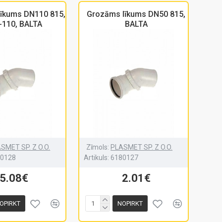
īkums DN110 815,
Grozāms līkums DN50 815,
-110, BALTA
BALTA
SMET SP. Z O.O.
Zīmols:
PLASMET SP. Z O.O.
80128
Artikuls:
6180127
5.08€
2.01€
OPIRKT
NOPIRKT