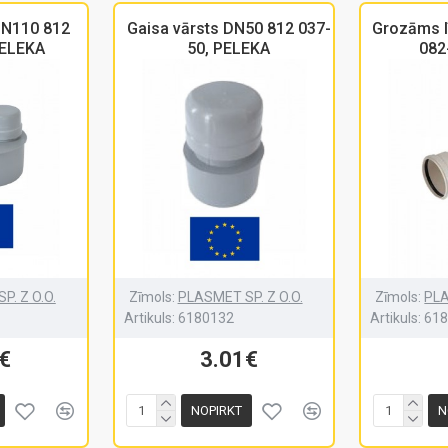
DN110 812
Gaisa vārsts DN50 812 037-
Grozāms l
PELEKA
50, PELEKA
082
P. Z O.O.
Zīmols:
PLASMET SP. Z O.O.
Zīmols:
PLA
Artikuls:
6180132
Artikuls:
61
€
3.01€
NOPIRKT
N