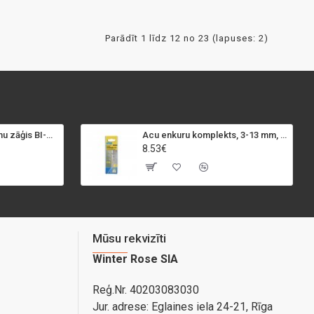
Parādīt 1 līdz 12 no 23 (lapuses: 2)
SPECIALIST+ caurumu zāģis BI-METAL, 98 mm
Acu enkuru komplekts, 3-13 mm, Rapid, 12 gab.
8.53€
Mūsu rekvizīti
Winter Rose SIA
Reģ.Nr. 40203083030
Jur. adrese:
Eglaines iela 24-21, Rīga