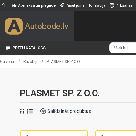
Apmaksa un piegāde
Pasūtījuma informācija
Pirkšanas 
PREČU KATALOGS
Ražotāji
PLASMET SP. Z O.O.
Galvenā
PLASMET SP. Z O.O.
Salīdzināt produktus