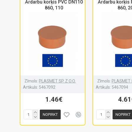
Ārdarbu korķis PVC DN110
Ārdarbu korķis
860, 110
860, 2
Zīmols:
PLASMET SP. Z O.O.
Zīmols:
PLASMET S
Artikuls:
5467092
Artikuls:
5467094
1.46€
4.61
NOPIRKT
NOPIRKT