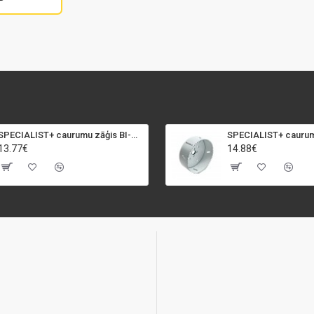
SPECIALIST+ caurumu zāģis BI-METAL, 92 mm
13.77€
14.88€