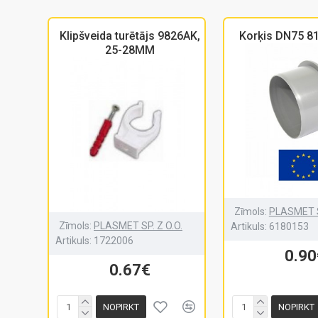
Klipšveida turētājs 9826AK,
Korķis DN75 8
25-28MM
Zīmols:
PLASMET S
Zīmols:
PLASMET SP. Z O.O.
Artikuls:
6180153
Artikuls:
1722006
0.90
0.67€
NOPIRKT
NOPIRKT