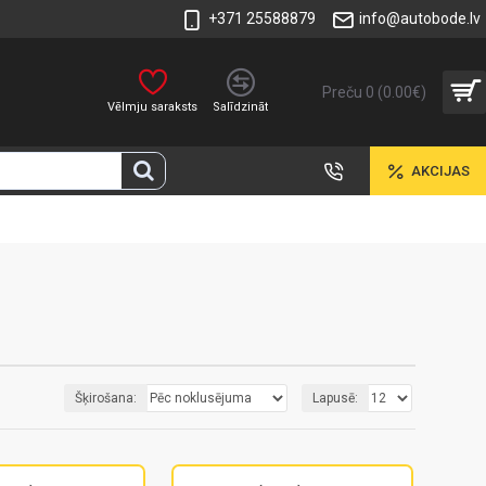
+371 25588879
info@autobode.lv
Preču 0 (0.00€)
Vēlmju saraksts
Salīdzināt
AKCIJAS
Šķirošana:
Lapusē: