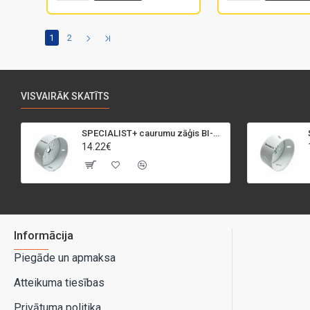
1
2
VISVAIRĀK SKATĪTS
SPECIALIST+ caurumu zāģis BI-METAL, 95 mm
14.22€
Informācija
Piegāde un apmaksa
Atteikuma tiesības
Privātuma politika