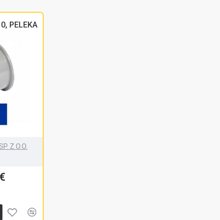
10, PELEKA
P. Z O.O.
€