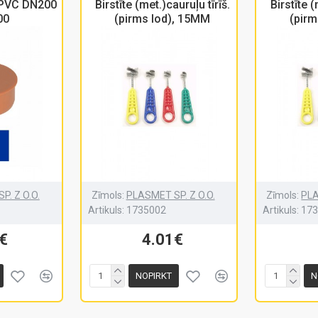
 PVC DN200
Birstīte (met.)cauruļu tīrīš.
Birstīte (
00
(pirms lod), 15MM
(pirm
P. Z O.O.
Zīmols:
PLASMET SP. Z O.O.
Zīmols:
PLA
Artikuls:
1735002
Artikuls:
17
€
4.01€
NOPIRKT
N