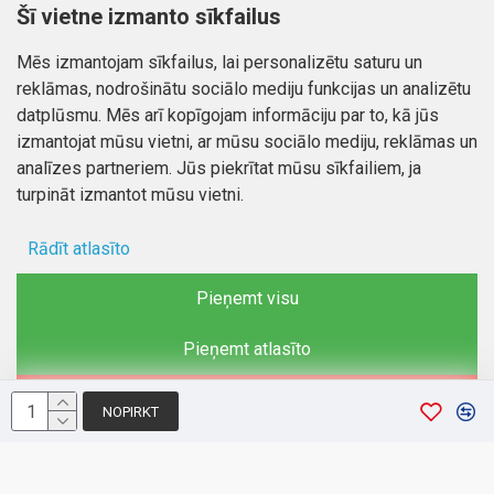
Klientiem
Informācija
Šī vietne izmanto sīkfailus
Kontakti
Piegāde un apmaksa
Mēs izmantojam sīkfailus, lai personalizētu saturu un
Preču atgriešana
Atteikuma tiesības
reklāmas, nodrošinātu sociālo mediju funkcijas un analizētu
Mans profils
Privātuma politika
datplūsmu. Mēs arī kopīgojam informāciju par to, kā jūs
Mans profils
izmantojat mūsu vietni, ar mūsu sociālo mediju, reklāmas un
Kontakti
Pasūtījumi
analīzes partneriem. Jūs piekrītat mūsu sīkfailiem, ja
turpināt izmantot mūsu vietni.
Rādīt atlasīto
Autortiesības © 2026, www.autobode.lv, Visas tiesības
aizsargātas
Ad storage
Pieņemt visu
Lietotāja dati
Pieņemt atlasīto
Reklāmas personalizēšana
Noraidīt
NOPIRKT
Analītiķu glabāšana