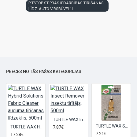
PITSTOP STIPRAS IEDARBĪBAS TĪRĪŠANAS
LĪDZ. AUTO VIRSBŪVEI 1L
PRECES NO TĀS PAŠAS KATEGORIJAS
TURTLE WAX Insect Remover insektu tīrītājs, 500ml
TURTLE WAX Snow Foam Cannon Adapter Bosch
TURTLE WAX Hybrid Solutions Fabric Cleaner auduma tīrīšanas līdzeklis, 500ml
7.87€
7.21€
17.28€