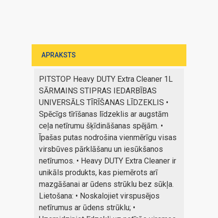
APRAKSTS
PITSTOP Heavy DUTY Extra Cleaner 1L
SĀRMAINS STIPRAS IEDARBĪBAS
UNIVERSĀLS TĪRĪŠANAS LĪDZEKLIS •
Spēcīgs tīrīšanas līdzeklis ar augstām
ceļa netīrumu šķīdināšanas spējām. •
Īpašas putas nodrošina vienmērīgu visas
virsbūves pārklāšanu un iesūkšanos
netīrumos. • Heavy DUTY Extra Cleaner ir
unikāls produkts, kas piemērots arī
mazgāšanai ar ūdens strūklu bez sūkļa.
Lietošana: • Noskalojiet virspusējos
netīrumus ar ūdens strūklu; •