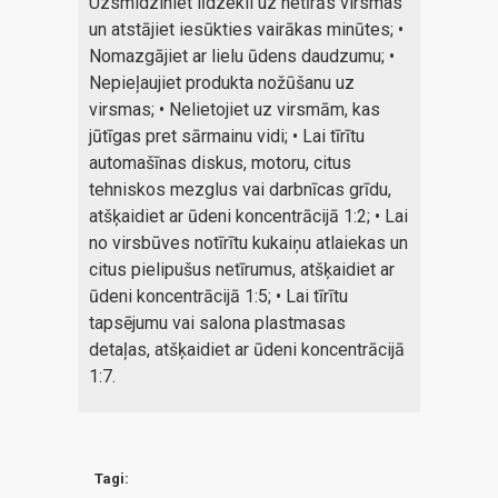
Uzsmidziniet līdzekli uz netīrās virsmas
un atstājiet iesūkties vairākas minūtes; •
Nomazgājiet ar lielu ūdens daudzumu; •
Nepieļaujiet produkta nožūšanu uz
virsmas; • Nelietojiet uz virsmām, kas
jūtīgas pret sārmainu vidi; • Lai tīrītu
automašīnas diskus, motoru, citus
tehniskos mezglus vai darbnīcas grīdu,
atšķaidiet ar ūdeni koncentrācijā 1:2; • Lai
no virsbūves notīrītu kukaiņu atlaiekas un
citus pielipušus netīrumus, atšķaidiet ar
ūdeni koncentrācijā 1:5; • Lai tīrītu
tapsējumu vai salona plastmasas
detaļas, atšķaidiet ar ūdeni koncentrācijā
1:7.
Tagi: