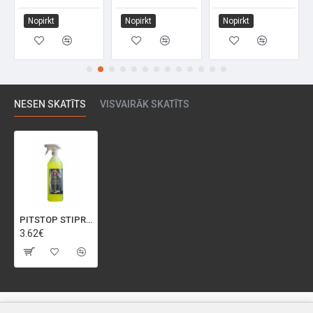
Nopirkt
Nopirkt
Nopirkt
NESEN SKATĪTS
VISVAIRĀK SKATĪTS
PITSTOP STIPRAS IEDARBĪBAS TĪRĪŠANAS LĪDZ. AUTO VIRSBŪVEI 1L
3.62€