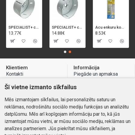
SPECIALIST+ caurumu zāģis BI-METAL, 92 mm
SPECIALIST+ caurumu zāģis BI-METAL, 98 mm
Acu enkuru komplekts, 3-13 mm, Rapid, 12 gab.
13.77€
14.88€
8.53€
Klientiem
Informācija
Kontakti
Piegāde un apmaksa
Preču atgriešana
Atteikuma tiesības
Šī vietne izmanto sīkfailus
Mans profils
Privātuma politika
Mēs izmantojam sīkfailus, lai personalizētu saturu un
Mans profils
Kontakti
reklāmas, nodrošinātu sociālo mediju funkcijas un analizētu
Pasūtījumi
datplūsmu. Mēs arī kopīgojam informāciju par to, kā jūs
izmantojat mūsu vietni, ar mūsu sociālo mediju, reklāmas un
analīzes partneriem. Jūs piekrītat mūsu sīkfailiem, ja