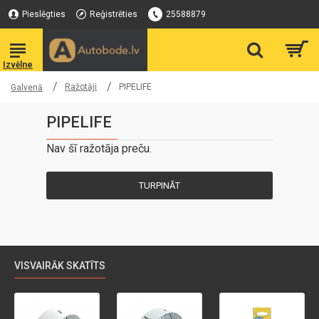
Pieslēgties
Reģistrēties
25588879
Ražotāji
PIPELIFE
Galvenā
PIPELIFE
Nav šī ražotāja preču.
TURPINĀT
VISVAIRĀK SKATĪTS