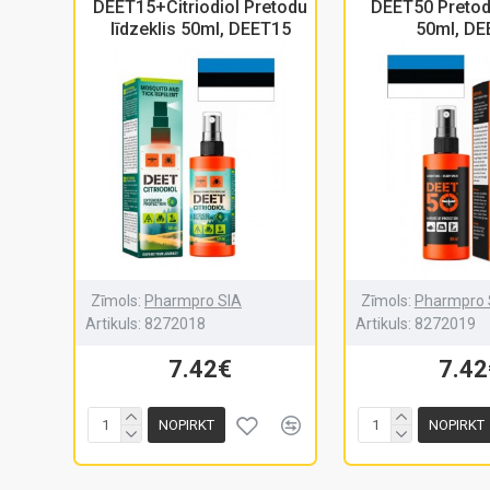
DEET15+Citriodiol Pretodu
DEET50 Pretodu
līdzeklis 50ml, DEET15
50ml, DE
Zīmols:
Pharmpro SIA
Zīmols:
Pharmpro 
Artikuls:
8272018
Artikuls:
8272019
7.42€
7.42
NOPIRKT
NOPIRKT