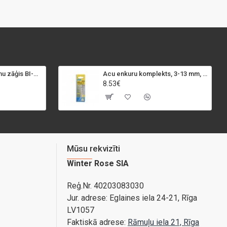
SPECIALIST+ caurumu zāģis BI-METAL, 98 mm
Acu enkuru komplekts, 3-13 mm, Rapid, 12 gab.
8.53€
Mūsu rekvizīti
Winter Rose SIA
Reģ.Nr. 40203083030
Jur. adrese:
Eglaines iela 24-21, Rīga
LV1057
Faktiskā adrese:
Rāmuļu iela 21, Rīga