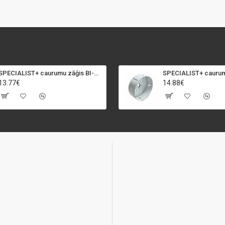
SPECIALIST+ caurumu zāģis BI-METAL, 92 mm
13.77€
14.88€