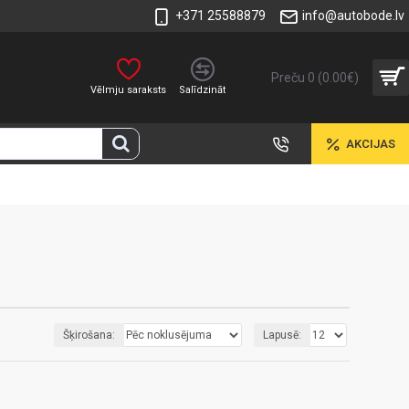
+371 25588879
info@autobode.lv
Preču 0 (0.00€)
Vēlmju saraksts
Salīdzināt
AKCIJAS
Šķirošana:
Lapusē: