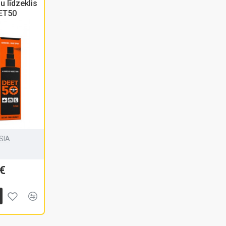
 līdzeklis
ET50
SIA
€