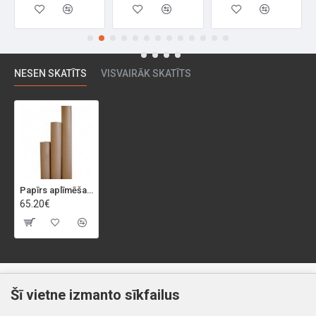
NESEN SKATĪTS
VISVAIRĀK SKATĪTS
Papīrs aplīmēšanai 90cm.X 370m rullis
65.20€
Klientiem
Informācija
Šī vietne izmanto sīkfailus
Kontakti
Piegāde un apmaksa