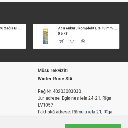
SPECIALIST+ caurumu zāģis BI-METAL, 98 mm
Acu enkuru komplekts, 3-13 mm, Rapid, 12 gab.
8.53€
Mūsu rekvizīti
Winter Rose SIA
Reģ.Nr. 40203083030
Jur. adrese:
Eglaines iela 24-21, Rīga
LV1057
Faktiskā adrese:
Rāmuļu iela 21, Rīga
Bankas konts: LV89PARX0020365840001