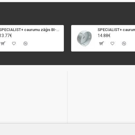
SPECIALIST+ caurumu zāģis BI-METAL, 92 mm
13.77€
14.88€