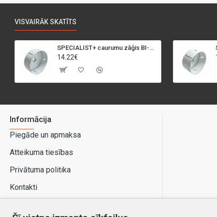
VISVAIRĀK SKATĪTS
SPECIALIST+ caurumu zāģis BI-METAL, 95 mm
14.22€
Informācija
Piegāde un apmaksa
Atteikuma tiesības
Privātuma politika
Kontakti