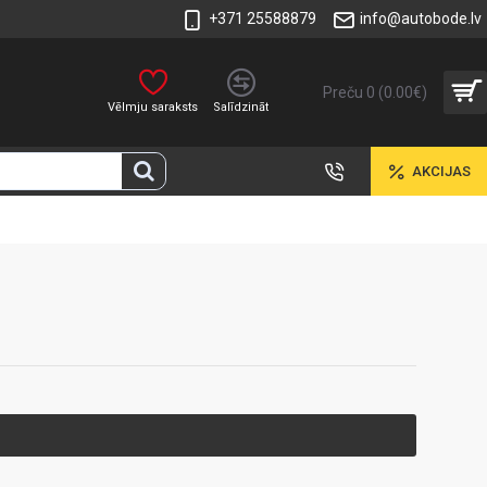
+371 25588879
info@autobode.lv
Preču 0 (0.00€)
Vēlmju saraksts
Salīdzināt
AKCIJAS