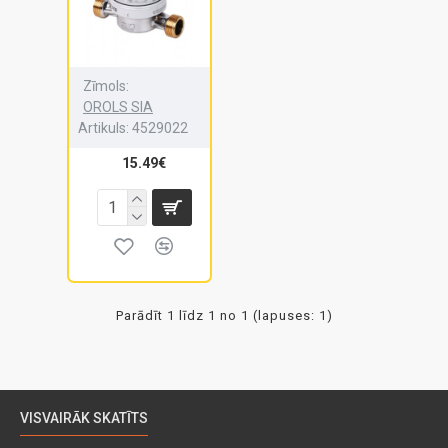
Zīmols:
OROLS SIA
Artikuls:
4529022
15.49€
Parādīt 1 līdz 1 no 1 (lapuses: 1)
VISVAIRĀK SKATĪTS