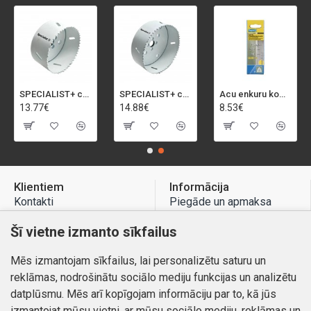
SPECIALIST+ caurumu zāģis BI-METAL, 92 mm
SPECIALIST+ caurumu zāģis BI-METAL, 98 mm
Acu enkuru komplekts, 3-13 mm, Rapid, 12 gab.
13.77€
14.88€
8.53€
Klientiem
Informācija
Kontakti
Piegāde un apmaksa
Preču atgriešana
Atteikuma tiesības
Šī vietne izmanto sīkfailus
Mans profils
Privātuma politika
Mēs izmantojam sīkfailus, lai personalizētu saturu un
Mans profils
Kontakti
reklāmas, nodrošinātu sociālo mediju funkcijas un analizētu
Pasūtījumi
datplūsmu. Mēs arī kopīgojam informāciju par to, kā jūs
izmantojat mūsu vietni, ar mūsu sociālo mediju, reklāmas un