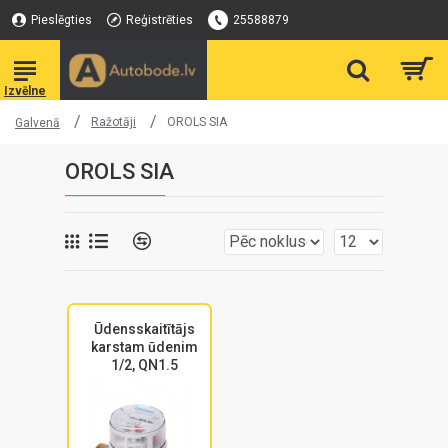
Pieslēgties
Reģistrēties
25588879
Ražotāji
OROLS SIA
Galvenā
OROLS SIA
Ūdensskaitītājs
karstam ūdenim
1/2, QN1.5