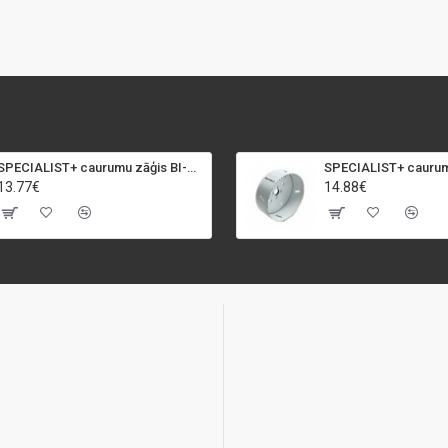
SPECIALIST+ caurumu zāģis BI-METAL, 92 mm
13.77€
14.88€