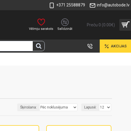
+371 25588879
info@autobode.lv
Preču 0 (0.00€)
Vēlmju saraksts
Salīdzināt
AKCIJAS
Šķirošana:
Lapusē: