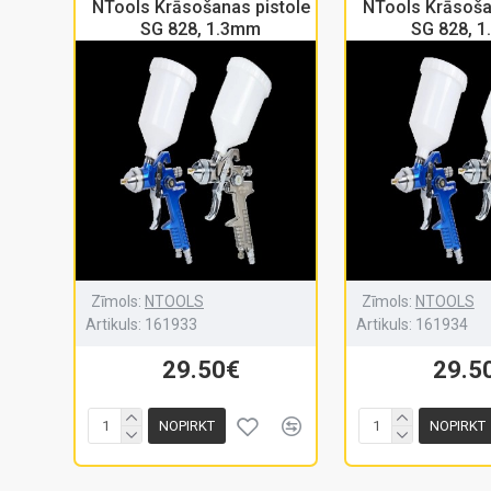
NTools Krāsošanas pistole
NTools Krāsoša
SG 828, 1.3mm
SG 828, 
Zīmols:
NTOOLS
Zīmols:
NTOOLS
Artikuls:
161933
Artikuls:
161934
29.50€
29.5
NOPIRKT
NOPIRKT