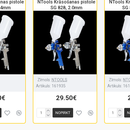
nas pistole
NTools Krāsošanas pistole
NTools Kr
1.4mm
SG 828, 2.0mm
SG 
Zīmols:
NTOOLS
Zīmols:
NT
Artikuls:
161935
Artikuls:
16
0€
29.50€
NOPIRKT
N