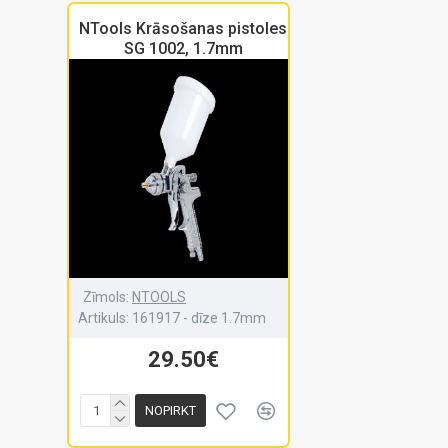
NTools Krāsošanas pistoles
SG 1002, 1.7mm
Zīmols:
NTOOLS
Artikuls:
161917 - dīze 1.7mm
29.50€
NOPIRKT