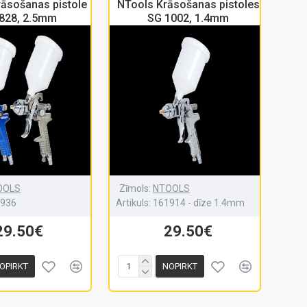
āsošanas pistole
NTools Krāsošanas pistoles
828, 2.5mm
SG 1002, 1.4mm
OOLS
Zīmols:
NTOOLS
1936
Artikuls:
161914 - dīze 1.4mm
29.50€
29.50€
OPIRKT
NOPIRKT