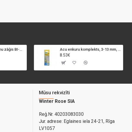
SPECIALIST+ caurumu zāģis BI-METAL, 98 mm
Acu enkuru komplekts, 3-13 mm, Rapid, 12 gab.
8.53€
Mūsu rekvizīti
Winter Rose SIA
Reģ.Nr. 40203083030
Jur. adrese:
Eglaines iela 24-21, Rīga
LV1057