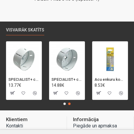
VISVAIRĀK SKATĪTS
SPECIALIST+ caurumu zāģis BI-METAL, 92 mm
SPECIALIST+ caurumu zāģis BI-METAL, 98 mm
Acu enkuru komplekts, 3-13 mm, Rapid, 12 gab.
13.77€
14.88€
8.53€
Klientiem
Informācija
Kontakti
Piegāde un apmaksa