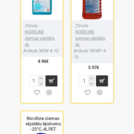
Zīmols:
Zīmols:
NORDLINE
NORDLINE
ziemas vējstikļu
ziemas vējstikļu
šķ.
šķ.
Artikuls:
NSW-4-10
Artikuls:
NSWP-4-
15
4.96€
3.97€
Nordline ziemas
vējstiklu šķidrums
-25°C, 4L PET