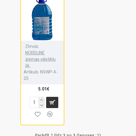
Zīmols:
NORDLINE
ziemas vējstikļu
šķ.
Artikuls:
NSWP-4-
25
5.01€
Parādīt 1 līdz 3 no 3 (lapuses: 1)