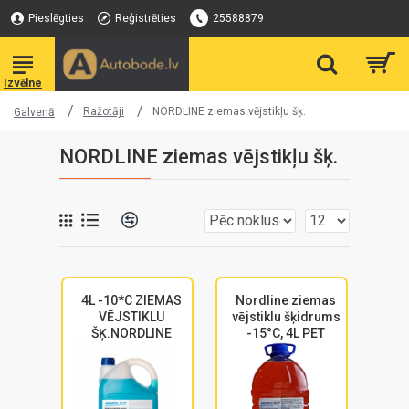
Pieslēgties
Reģistrēties
25588879
Ražotāji
NORDLINE ziemas vējstikļu šķ.
Galvenā
NORDLINE ziemas vējstikļu šķ.
4L -10*C ZIEMAS
Nordline ziemas
VĒJSTIKLU
vējstiklu šķidrums
ŠĶ.NORDLINE
-15°C, 4L PET