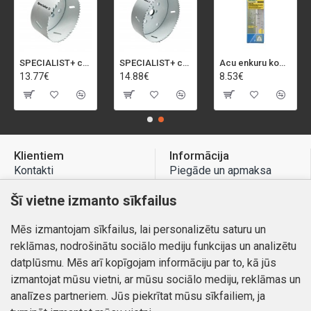
SPECIALIST+ caurumu zāģis BI-METAL, 92 mm
SPECIALIST+ caurumu zāģis BI-METAL, 98 mm
Acu enkuru komplekts, 3-13 mm, Rapid, 12 gab.
13.77€
14.88€
8.53€
Klientiem
Informācija
Kontakti
Piegāde un apmaksa
Preču atgriešana
Atteikuma tiesības
Šī vietne izmanto sīkfailus
Mans profils
Privātuma politika
Mēs izmantojam sīkfailus, lai personalizētu saturu un
Mans profils
Kontakti
reklāmas, nodrošinātu sociālo mediju funkcijas un analizētu
Pasūtījumi
datplūsmu. Mēs arī kopīgojam informāciju par to, kā jūs
izmantojat mūsu vietni, ar mūsu sociālo mediju, reklāmas un
analīzes partneriem. Jūs piekrītat mūsu sīkfailiem, ja