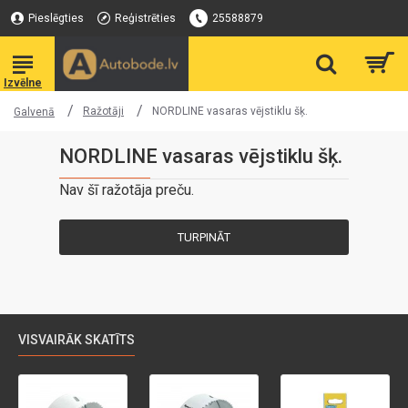
Pieslēgties
Reģistrēties
25588879
Ražotāji
NORDLINE vasaras vējstiklu šķ.
Galvenā
NORDLINE vasaras vējstiklu šķ.
Nav šī ražotāja preču.
TURPINĀT
VISVAIRĀK SKATĪTS