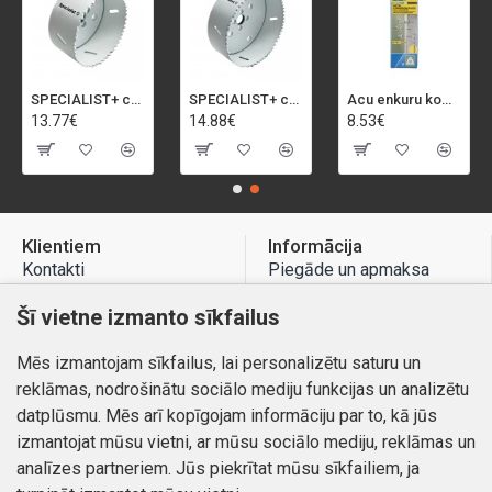
SPECIALIST+ caurumu zāģis BI-METAL, 92 mm
SPECIALIST+ caurumu zāģis BI-METAL, 98 mm
Acu enkuru komplekts, 3-13 mm, Rapid, 12 gab.
13.77€
14.88€
8.53€
Klientiem
Informācija
Kontakti
Piegāde un apmaksa
Preču atgriešana
Atteikuma tiesības
Šī vietne izmanto sīkfailus
Mans profils
Privātuma politika
Mēs izmantojam sīkfailus, lai personalizētu saturu un
Mans profils
Kontakti
reklāmas, nodrošinātu sociālo mediju funkcijas un analizētu
Pasūtījumi
datplūsmu. Mēs arī kopīgojam informāciju par to, kā jūs
izmantojat mūsu vietni, ar mūsu sociālo mediju, reklāmas un
analīzes partneriem. Jūs piekrītat mūsu sīkfailiem, ja