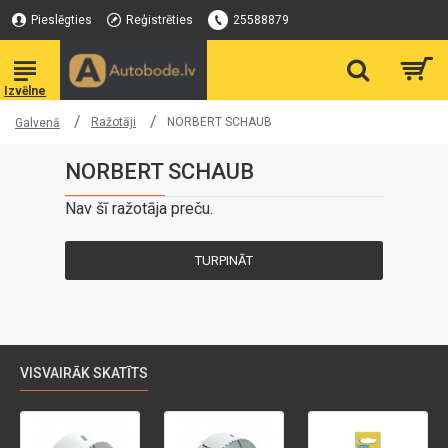
Pieslēgties
Reģistrēties
25588879
Ražotāji
NORBERT SCHAUB
Galvenā
NORBERT SCHAUB
Nav šī ražotāja preču.
TURPINĀT
VISVAIRĀK SKATĪTS