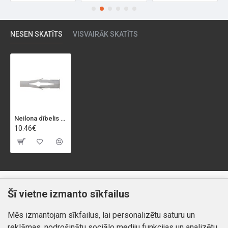
NESEN SKATĪTS
VISVAIRĀK SKATĪTS
Neilona dībelis FU 8X40 (50gab)
10.46€
Klientiem
Informācija
Šī vietne izmanto sīkfailus
Kontakti
Piegāde un apmaksa
Mēs izmantojam sīkfailus, lai personalizētu saturu un
Preču atgriešana
Atteikuma tiesības
reklāmas, nodrošinātu sociālo mediju funkcijas un analizētu