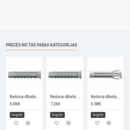
PRECES NO TĀS PAŠAS KATEGORIJAS
 6X45 (50gab)
Neilona dībelis SX 12x60 (25gab.)
Neilona dībelis SX 4x20 (200gab.)
Neilona dībelis SX Plus 12x60 mm, 25 gab.
6.06€
7.26€
6.58€
Nopirkt
Nopirkt
Nopirkt