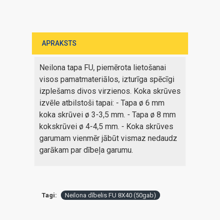
APRAKSTS
Neilona tapa FU, piemērota lietošanai
visos pamatmateriālos, izturīga spēcīgi
izplešams divos virzienos. Koka skrūves
izvēle atbilstoši tapai: - Tapa ø 6 mm
koka skrūvei ø 3-3,5 mm. - Tapa ø 8 mm
kokskrūvei ø 4-4,5 mm. - Koka skrūves
garumam vienmēr jābūt vismaz nedaudz
garākam par dībeļa garumu.
Tagi:
Neilona dībelis FU 8X40 (50gab)