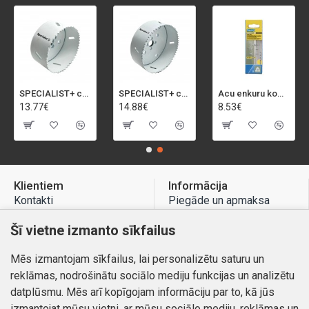
SPECIALIST+ caurumu zāģis BI-METAL, 92 mm
SPECIALIST+ caurumu zāģis BI-METAL, 98 mm
Acu enkuru komplekts, 3-13 mm, Rapid, 12 gab.
13.77€
14.88€
8.53€
Klientiem
Informācija
Kontakti
Piegāde un apmaksa
Preču atgriešana
Atteikuma tiesības
Šī vietne izmanto sīkfailus
Mans profils
Privātuma politika
Mēs izmantojam sīkfailus, lai personalizētu saturu un
Mans profils
Kontakti
reklāmas, nodrošinātu sociālo mediju funkcijas un analizētu
Pasūtījumi
datplūsmu. Mēs arī kopīgojam informāciju par to, kā jūs
izmantojat mūsu vietni, ar mūsu sociālo mediju, reklāmas un