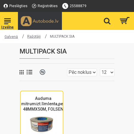
Pieslēgties
Reģistrēties
25588879
Ražotāji
MULTIPACK SIA
Galvenā
MULTIPACK SIA
Auduma
mitrumizt.līmlenta,pel.
48MMX50M, FOLSEN