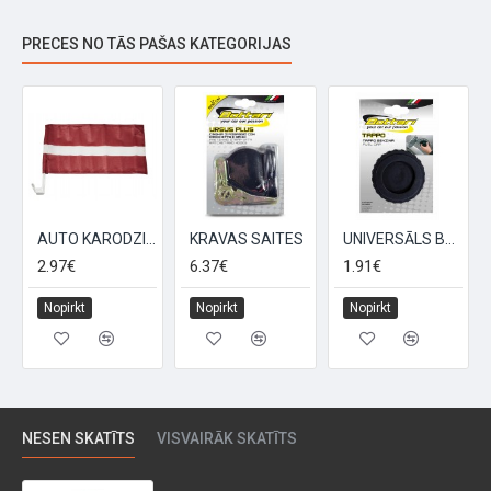
PRECES NO TĀS PAŠAS KATEGORIJAS
AUTO KARODZIŅŠ LATVIJA 20X40 (UZSPRAUŽAMS)
KRAVAS SAITES
UNIVERSĀLS BĀKAS VĀCIŅŠ BLISTERS
2.97€
6.37€
1.91€
Nopirkt
Nopirkt
Nopirkt
NESEN SKATĪTS
VISVAIRĀK SKATĪTS