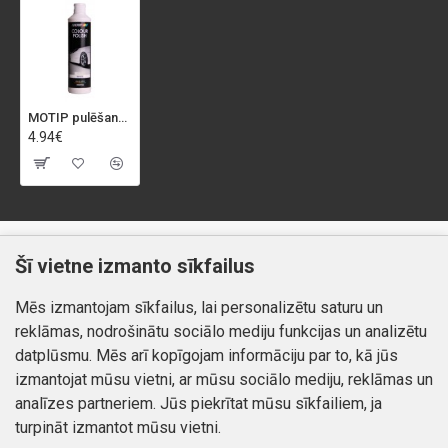
MOTIP pulēšanas līdzeklis, 500ml balts
4.94€
Klientiem
Informācija
Šī vietne izmanto sīkfailus
Kontakti
Piegāde un apmaksa
Mēs izmantojam sīkfailus, lai personalizētu saturu un
Preču atgriešana
Atteikuma tiesības
reklāmas, nodrošinātu sociālo mediju funkcijas un analizētu
Mans profils
Privātuma politika
datplūsmu. Mēs arī kopīgojam informāciju par to, kā jūs
Mans profils
izmantojat mūsu vietni, ar mūsu sociālo mediju, reklāmas un
Kontakti
Pasūtījumi
analīzes partneriem. Jūs piekrītat mūsu sīkfailiem, ja
turpināt izmantot mūsu vietni.