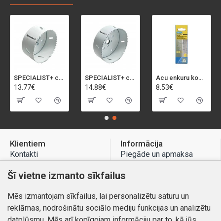
SPECIALIST+ caurumu zāģis BI-METAL, 92 mm
SPECIALIST+ caurumu zāģis BI-METAL, 98 mm
Acu enkuru komplekts, 3-13 mm, Rapid, 12 gab.
13.77€
14.88€
8.53€
Klientiem
Informācija
Kontakti
Piegāde un apmaksa
Preču atgriešana
Atteikuma tiesības
Šī vietne izmanto sīkfailus
Mans profils
Privātuma politika
Mēs izmantojam sīkfailus, lai personalizētu saturu un
Mans profils
Kontakti
reklāmas, nodrošinātu sociālo mediju funkcijas un analizētu
Pasūtījumi
datplūsmu. Mēs arī kopīgojam informāciju par to, kā jūs