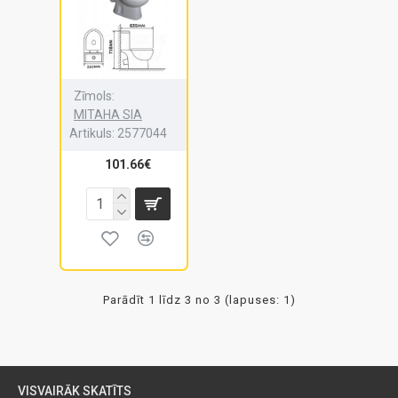
Zīmols:
MITAHA SIA
Artikuls:
2577044
101.66€
Parādīt 1 līdz 3 no 3 (lapuses: 1)
VISVAIRĀK SKATĪTS