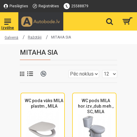
Pieslēgties
Reģistrēties
25588879
Ražotāji
MITAHA SIA
Galvenā
MITAHA SIA
WC poda vāks MILA
WC pods MILA
plastm., MILA
hor.izv.,dub.meh.,
SC, MILA