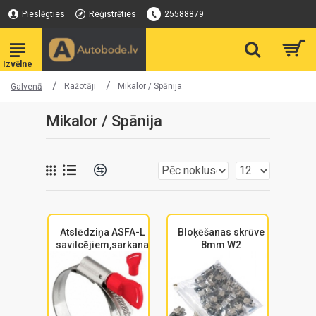
Pieslēgties
Reģistrēties
25588879
Ražotāji
Mikalor / Spānija
Galvenā
Mikalor / Spānija
Atslēdziņa ASFA-L
Bloķēšanas skrūve
savilcējiem,sarkana
8mm W2