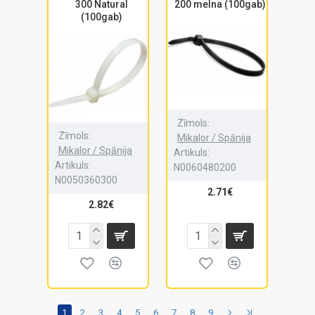
300 Natural
200 melna (100gab)
(100gab)
Zīmols:
Zīmols:
Mikalor / Spānija
Mikalor / Spānija
Artikuls:
Artikuls:
N0060480200
N0050360300
2.71€
2.82€
1
2
3
4
5
6
7
8
9