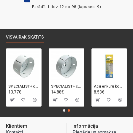
Parādīt 1 līdz 12 no 98 (lapuses: 9)
VISVAIRĀK SKATĪTS
SPECIALIST+ caurumu zāģis BI-METAL, 92 mm
SPECIALIST+ caurumu zāģis BI-METAL, 98 mm
Acu enkuru komplekts, 3-13 mm, Rapid, 12 gab.
13.77€
14.88€
8.53€
Klientiem
Informācija
Kontakti
Piegāde un apmaksa